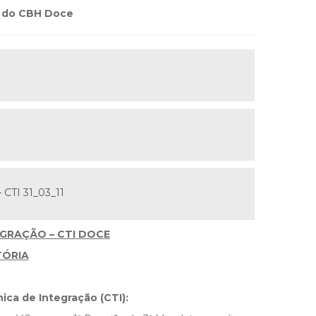
I do CBH Doce
 CTI 31_03_11
GRAÇÃO – CTI DOCE
ÓRIA
ca de Integração (CTI):