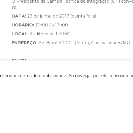
O Presidente da Câmara Técnica de Integração (CTI) convoca
se:
DATA:
29 de junho de 2017 (quinta-feira)
HORÁRIO:
13h00 às 17h00
LOCAL:
Auditório da FIEMG
ENDEREÇO
: Av. Brasil, 4000 – Centro, Gov. Valadares/MG
PAUTA:
Informamos que a pauta será encaminhada na próxima s
omendar conteúdo e publicidade. Ao navegar por ele, o usuário ac
Atenciosamente,
EDSON VALGAS 
Presidente 
VOLTAR