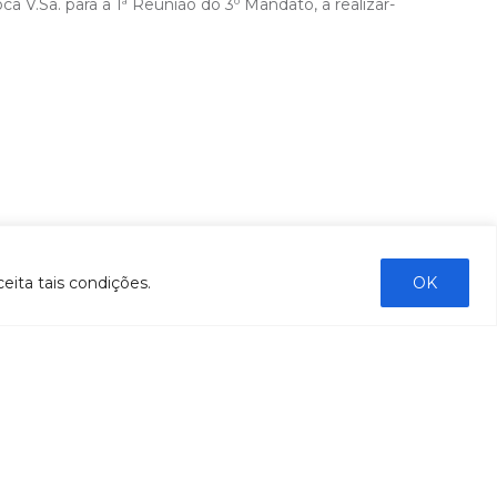
 V.Sa. para a 1ª Reunião do 3º Mandato, a realizar-
emana.
eita tais condições.
OK
DE PAIVA
da CTI