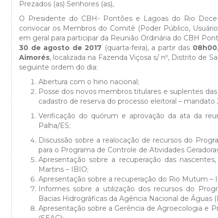
Prezados (as) Senhores (as),
O Presidente do CBH- Pontões e Lagoas do Rio Doce-E
convocar os Membros do Comitê (Poder Público, Usuário 
em geral para participar da Reunião Ordinária do CBH Pont
30 de agosto de 2017
(quarta-feira), a partir das
08h00
Aimorés
, localizada na Fazenda Viçosa s/ nº, Distrito d
seguinte ordem do dia:
Abertura com o hino nacional;
Posse dos novos membros titulares e suplentes das
cadastro de reserva do processo eleitoral – mandato 
Verificação do quórum e aprovação da ata da reun
Palha/ES;
Discussão sobre a realocação de recursos do Progra
para o Programa de Controle de Atividades Geradoras
Apresentação sobre a recuperação das nascentes, s
Martins – IBIO;
Apresentação sobre a recuperação do Rio Mutum – In
Informes sobre a utilização dos recursos do Pro
Bacias Hidrográficas da Agência Nacional de Água
Apresentação sobre a Gerência de Agroecologia e Pr