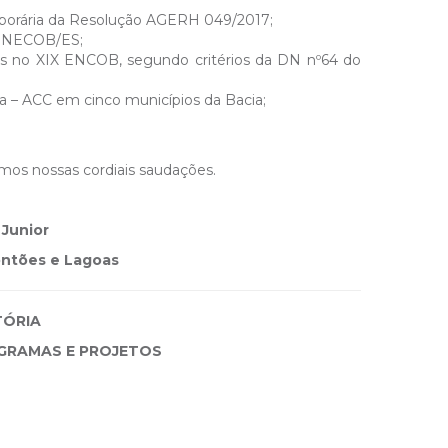
mporária da Resolução AGERH 049/2017;
º ENECOB/ES;
s no XIX ENCOB, segundo critérios da DN nº64 do
a – ACC em cinco municípios da Bacia;
mos nossas cordiais saudações.
 Junior
ontões e Lagoas
ÓRIA
GRAMAS E PROJETOS