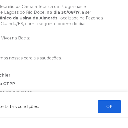
 Reunião da Câmara Técnica de Programas e
 e Lagoas do Rio Doce,
no dia 30/08/17
, a ser
ânico da Usina de Aimorés
, localizada na Fazenda
xo Guandu/ES, com a seguinte ordem do dia:
Vivo) na Bacia;
mos nossas cordiais saudações.
chler
da CTPP
as do Rio Doce
eita tais condições.
OK