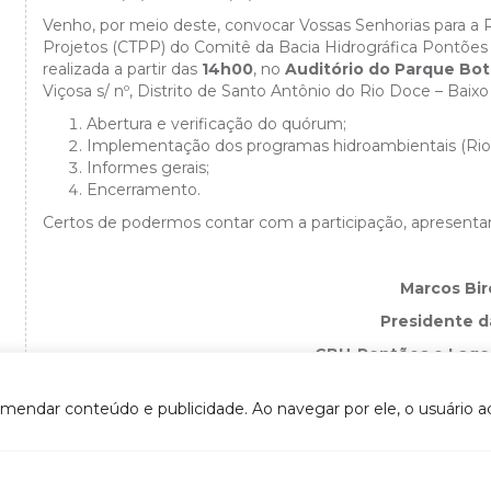
Venho, por meio deste, convocar Vossas Senhorias para a
Projetos (CTPP) do Comitê da Bacia Hidrográfica Pontões
realizada a partir das
14h00
, no
Auditório do Parque Bot
Viçosa s/ nº, Distrito de Santo Antônio do Rio Doce – Bai
Abertura e verificação do quórum;
Implementação dos programas hidroambientais (Rio 
Informes gerais;
Encerramento.
Certos de podermos contar com a participação, apresenta
Marcos Bir
Presidente 
CBH-Pontões e Lago
omendar conteúdo e publicidade. Ao navegar por ele, o usuário ac
VOLTAR