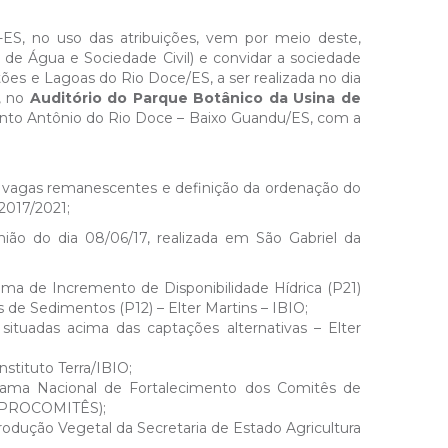
S, no uso das atribuições, vem por meio deste,
de Água e Sociedade Civil) e convidar a sociedade
ões e Lagoas do Rio Doce/ES, a ser realizada no dia
, no
Auditório do Parque Botânico da Usina de
e Santo Antônio do Rio Doce – Baixo Guandu/ES, com a
 vagas remanescentes e definição da ordenação do
2017/2021;
ião do dia 08/06/17, realizada em São Gabriel da
ma de Incremento de Disponibilidade Hídrica (P21)
 de Sedimentos (P12) – Elter Martins – IBIO;
ituadas acima das captações alternativas – Elter
stituto Terra/IBIO;
grama Nacional de Fortalecimento dos Comitês de
s (PROCOMITÊS);
odução Vegetal da Secretaria de Estado Agricultura