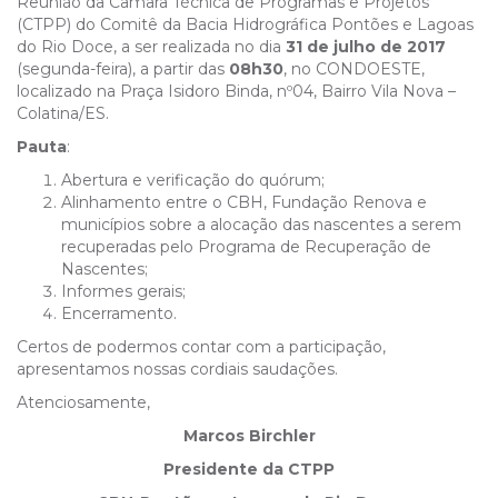
Reunião da Câmara Técnica de Programas e Projetos
(CTPP) do Comitê da Bacia Hidrográfica Pontões e Lagoas
do Rio Doce, a ser realizada no dia
31 de julho de 2017
(segunda-feira), a partir das
08h30
, no CONDOESTE,
localizado na Praça Isidoro Binda, nº04, Bairro Vila Nova –
Colatina/ES.
Pauta
:
Abertura e verificação do quórum;
Alinhamento entre o CBH, Fundação Renova e
municípios sobre a alocação das nascentes a serem
recuperadas pelo Programa de Recuperação de
Nascentes;
Informes gerais;
Encerramento.
Certos de podermos contar com a participação,
apresentamos nossas cordiais saudações.
Atenciosamente,
Marcos Birchler
Presidente da CTPP