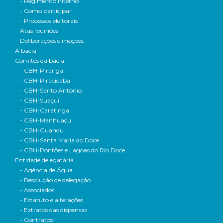
- Regimento interno
- Como participar
- Processos eleitorais
Atas reuniões
Deliberações e moçoes
A bacia
Comitês da bacia
- CBH-Piranga
- CBH-Piracicaba
- CBH-Santo Antônio
- CBH-Suaçuí
- CBH-Caratinga
- CBH-Manhuaçu
- CBH-Guandu
- CBH-Santa Maria do Doce
- CBH-Pontões e Lagoas do Rio Doce
Entidade delegatária
- Agência de Água
- Resolução de delegação
- Associados
- Estatuto e alterações
- Extratos das dispensas
- Contratos