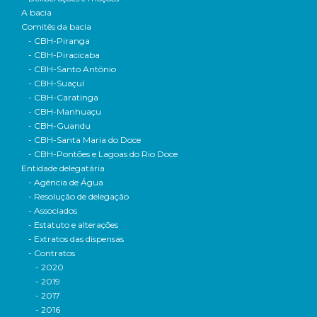
A bacia
Comitês da bacia
- CBH-Piranga
- CBH-Piracicaba
- CBH-Santo Antônio
- CBH-Suaçuí
- CBH-Caratinga
- CBH-Manhuaçu
- CBH-Guandu
- CBH-Santa Maria do Doce
- CBH-Pontões e Lagoas do Rio Doce
Entidade delegatária
- Agência de Água
- Resolução de delegação
- Associados
- Estatuto e alterações
- Extratos das dispensas
- Contratos
- 2020
- 2019
- 2017
- 2016