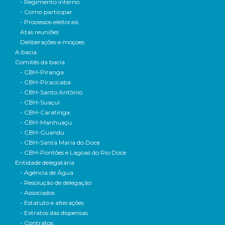
- Regimento interno
- Como participar
- Processos eleitorais
Atas reuniões
Deliberações e moçoes
A bacia
Comitês da bacia
- CBH-Piranga
- CBH-Piracicaba
- CBH-Santo Antônio
- CBH-Suaçuí
- CBH-Caratinga
- CBH-Manhuaçu
- CBH-Guandu
- CBH-Santa Maria do Doce
- CBH-Pontões e Lagoas do Rio Doce
Entidade delegatária
- Agência de Água
- Resolução de delegação
- Associados
- Estatuto e alterações
- Extratos das dispensas
- Contratos