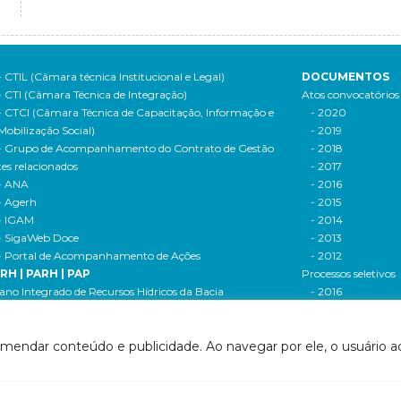
- CTIL (Câmara técnica Institucional e Legal)
DOCUMENTOS
- CTI (Câmara Técnica de Integração)
Atos convocatórios
- CTCI (Câmara Técnica de Capacitação, Informação e
- 2020
Mobilização Social)
- 2019
- Grupo de Acompanhamento do Contrato de Gestão
- 2018
tes relacionados
- 2017
- ANA
- 2016
- Agerh
- 2015
- IGAM
- 2014
- SigaWeb Doce
- 2013
- Portal de Acompanhamento de Ações
- 2012
IRH | PARH | PAP
Processos seletivos
ano Integrado de Recursos Hídricos da Bacia
- 2016
drográfica do Rio Doce (PIRH)
- 2015
ano de Ações de Recursos Hídricos (PARH)
Cadastro de usuári
omendar conteúdo e publicidade. Ao navegar por ele, o usuário ac
ano de Aplicação Plurianual (PAP)
Cobrança e arreca
- Relatório anual de acompanhamento
Legislação de recur
- Deliberações PAP
hídricos
ogramas e Projetos
- Legislação Feder