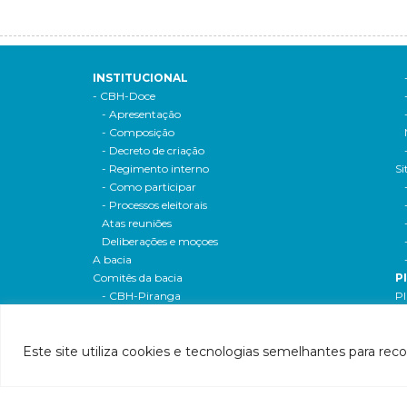
INSTITUCIONAL
- CBH-Doce
- Apresentação
- Composição
- Decreto de criação
- Regimento interno
Si
- Como participar
- Processos eleitorais
Atas reuniões
Deliberações e moçoes
A bacia
Comitês da bacia
P
- CBH-Piranga
Pl
- CBH-Piracicaba
Hi
- CBH-Santo Antônio
Pl
Este site utiliza cookies e tecnologias semelhantes para rec
- CBH-Suaçuí
Pl
- CBH-Caratinga
- CBH-Manhuaçu
- CBH-Guandu
Pr