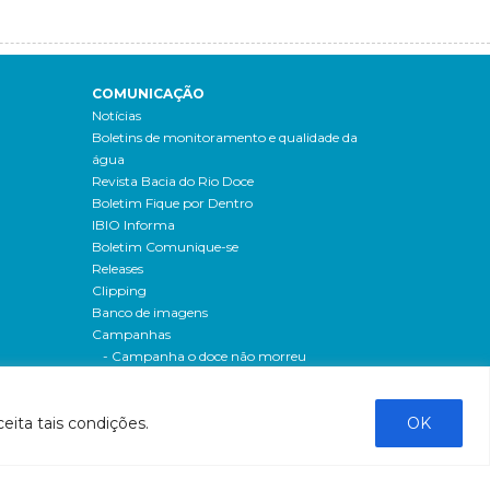
COMUNICAÇÃO
Notícias
Boletins de monitoramento e qualidade da
água
Revista Bacia do Rio Doce
Boletim Fique por Dentro
IBIO Informa
Boletim Comunique-se
Releases
Clipping
Banco de imagens
Campanhas
- Campanha o doce não morreu
Processos seletivos
os
- 2016
eita tais condições.
OK
dação
- 2015
sos
Fale Conosco
al