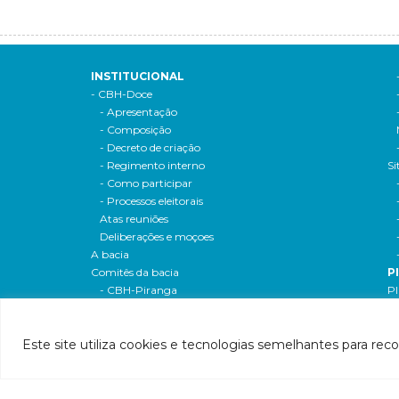
INSTITUCIONAL
- CBH-Doce
- Apresentação
- Composição
- Decreto de criação
- Regimento interno
Si
- Como participar
- Processos eleitorais
Atas reuniões
Deliberações e moçoes
A bacia
Comitês da bacia
P
- CBH-Piranga
Pl
- CBH-Piracicaba
Hi
- CBH-Santo Antônio
Pl
Este site utiliza cookies e tecnologias semelhantes para rec
- CBH-Suaçuí
Pl
- CBH-Caratinga
- CBH-Manhuaçu
- CBH-Guandu
Pr