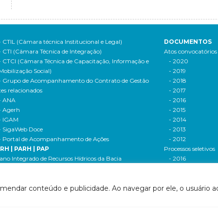
- CTIL (Câmara técnica Institucional e Legal)
DOCUMENTOS
- CTI (Câmara Técnica de Integração)
Atos convocatórios
- CTCI (Câmara Técnica de Capacitação, Informação e
- 2020
Mobilização Social)
- 2019
- Grupo de Acompanhamento do Contrato de Gestão
- 2018
tes relacionados
- 2017
- ANA
- 2016
- Agerh
- 2015
- IGAM
- 2014
- SigaWeb Doce
- 2013
- Portal de Acompanhamento de Ações
- 2012
IRH | PARH | PAP
Processos seletivos
ano Integrado de Recursos Hídricos da Bacia
- 2016
drográfica do Rio Doce (PIRH)
- 2015
ano de Ações de Recursos Hídricos (PARH)
Cadastro de usuári
omendar conteúdo e publicidade. Ao navegar por ele, o usuário ac
ano de Aplicação Plurianual (PAP)
Cobrança e arreca
- Relatório anual de acompanhamento
Legislação de recur
- Deliberações PAP
hídricos
ogramas e Projetos
- Legislação Feder