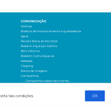
COMUNICAÇÃO
Notícias
Boletins de monitoramento e qualidade da
água
Revista Bacia do Rio Doce
Boletim Fique por Dentro
IBIO Informa
Boletim Comunique-se
Releases
Clipping
Banco de imagens
Campanhas
- Campanha o doce não morreu
Processos seletivos
os
- 2016
eita tais condições.
OK
dação
- 2015
sos
Fale Conosco
al