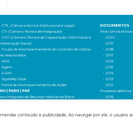
- CTIL (Câmara técnica Institucional e Legal)
DOCUMENTOS
- CTI (Câmara Técnica de Integração)
Atos convocatórios
- CTCI (Câmara Técnica de Capacitação, Informação e
- 2020
Mobilização Social)
- 2019
- Grupo de Acompanhamento do Contrato de Gestão
- 2018
tes relacionados
- 2017
- ANA
- 2016
- Agerh
- 2015
- IGAM
- 2014
- SigaWeb Doce
- 2013
- Portal de Acompanhamento de Ações
- 2012
IRH | PARH | PAP
Processos seletivos
ano Integrado de Recursos Hídricos da Bacia
- 2016
drográfica do Rio Doce (PIRH)
- 2015
ano de Ações de Recursos Hídricos (PARH)
Cadastro de usuári
omendar conteúdo e publicidade. Ao navegar por ele, o usuário ac
ano de Aplicação Plurianual (PAP)
Cobrança e arreca
- Relatório anual de acompanhamento
Legislação de recur
- Deliberações PAP
hídricos
ogramas e Projetos
- Legislação Feder