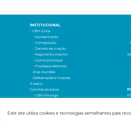
INSTITUCIONAL
- CBH-Doce
- Apresentação
- Composição
- Decreto de criação
- Regimento interno
Si
- Como participar
- Processos eleitorais
Atas reuniões
Deliberações e moçoes
A bacia
Comitês da bacia
P
- CBH-Piranga
Pl
- CBH-Piracicaba
Hi
- CBH-Santo Antônio
Pl
Este site utiliza cookies e tecnologias semelhantes para rec
- CBH-Suaçuí
Pl
- CBH-Caratinga
- CBH-Manhuaçu
- CBH-Guandu
Pr