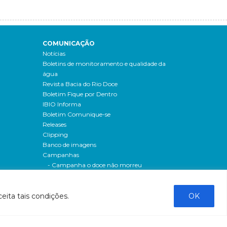
COMUNICAÇÃO
Notícias
Boletins de monitoramento e qualidade da
água
Revista Bacia do Rio Doce
Boletim Fique por Dentro
IBIO Informa
Boletim Comunique-se
Releases
Clipping
Banco de imagens
Campanhas
- Campanha o doce não morreu
Processos seletivos
os
- 2016
eita tais condições.
OK
dação
- 2015
sos
Fale Conosco
al