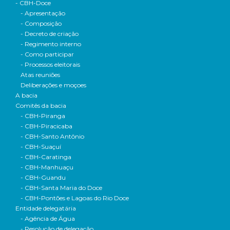
- CBH-Doce
- Apresentação
- Composição
- Decreto de criação
- Regimento interno
- Como participar
- Processos eleitorais
Atas reuniões
Deliberações e moçoes
A bacia
Comitês da bacia
- CBH-Piranga
- CBH-Piracicaba
- CBH-Santo Antônio
- CBH-Suaçuí
- CBH-Caratinga
- CBH-Manhuaçu
- CBH-Guandu
- CBH-Santa Maria do Doce
- CBH-Pontões e Lagoas do Rio Doce
Entidade delegatária
- Agência de Água
- Resolução de delegação