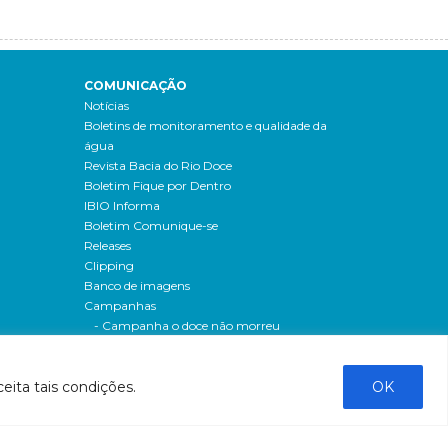
COMUNICAÇÃO
Notícias
Boletins de monitoramento e qualidade da
água
Revista Bacia do Rio Doce
Boletim Fique por Dentro
IBIO Informa
Boletim Comunique-se
Releases
Clipping
Banco de imagens
Campanhas
- Campanha o doce não morreu
Processos seletivos
os
- 2016
eita tais condições.
OK
dação
- 2015
sos
Fale Conosco
al