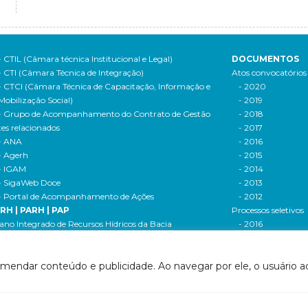
- CTIL (Câmara técnica Institucional e Legal)
DOCUMENTOS
- CTI (Câmara Técnica de Integração)
Atos convocatórios
- CTCI (Câmara Técnica de Capacitação, Informação e
- 2020
Mobilização Social)
- 2019
- Grupo de Acompanhamento do Contrato de Gestão
- 2018
tes relacionados
- 2017
- ANA
- 2016
- Agerh
- 2015
- IGAM
- 2014
- SigaWeb Doce
- 2013
- Portal de Acompanhamento de Ações
- 2012
IRH | PARH | PAP
Processos seletivos
ano Integrado de Recursos Hídricos da Bacia
- 2016
drográfica do Rio Doce (PIRH)
- 2015
ano de Ações de Recursos Hídricos (PARH)
Cadastro de usuári
omendar conteúdo e publicidade. Ao navegar por ele, o usuário ac
ano de Aplicação Plurianual (PAP)
Cobrança e arreca
- Relatório anual de acompanhamento
Legislação de recur
- Deliberações PAP
hídricos
ogramas e Projetos
- Legislação Feder