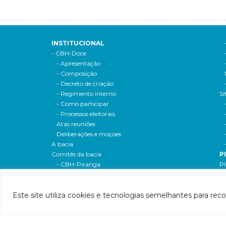
INSTITUCIONAL
- CBH-Doce
- Apresentação
- Composição
- Decreto de criação
- Regimento interno
Si
- Como participar
- Processos eleitorais
Atas reuniões
Deliberações e moçoes
A bacia
Comitês da bacia
P
- CBH-Piranga
Pl
- CBH-Piracicaba
Hi
- CBH-Santo Antônio
Pl
Este site utiliza cookies e tecnologias semelhantes para rec
- CBH-Suaçuí
Pl
- CBH-Caratinga
- CBH-Manhuaçu
- CBH-Guandu
Pr