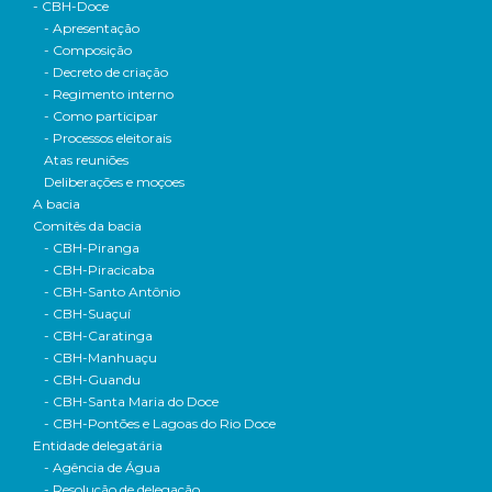
- CBH-Doce
- Apresentação
- Composição
- Decreto de criação
- Regimento interno
- Como participar
- Processos eleitorais
Atas reuniões
Deliberações e moçoes
A bacia
Comitês da bacia
- CBH-Piranga
- CBH-Piracicaba
- CBH-Santo Antônio
- CBH-Suaçuí
- CBH-Caratinga
- CBH-Manhuaçu
- CBH-Guandu
- CBH-Santa Maria do Doce
- CBH-Pontões e Lagoas do Rio Doce
Entidade delegatária
- Agência de Água
- Resolução de delegação