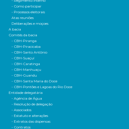
- Regimento interno
- Como participar
- Processos eleitorais
Atas reuniões
Deliberações e moçoes
A bacia
Comitês da bacia
- CBH-Piranga
- CBH-Piracicaba
- CBH-Santo Antônio
- CBH-Suaçuí
- CBH-Caratinga
- CBH-Manhuaçu
- CBH-Guandu
- CBH-Santa Maria do Doce
- CBH-Pontões e Lagoas do Rio Doce
Entidade delegatária
- Agência de Água
- Resolução de delegação
- Associados
- Estatuto e alterações
- Extratos das dispensas
- Contratos