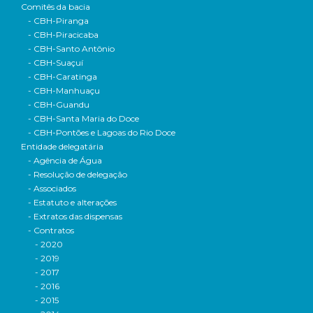
Comitês da bacia
- CBH-Piranga
- CBH-Piracicaba
- CBH-Santo Antônio
- CBH-Suaçuí
- CBH-Caratinga
- CBH-Manhuaçu
- CBH-Guandu
- CBH-Santa Maria do Doce
- CBH-Pontões e Lagoas do Rio Doce
Entidade delegatária
- Agência de Água
- Resolução de delegação
- Associados
- Estatuto e alterações
- Extratos das dispensas
- Contratos
- 2020
- 2019
- 2017
- 2016
- 2015