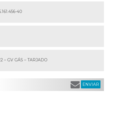
5.161.456-40
022 – GV GÁS – TARJADO
ENVIAR