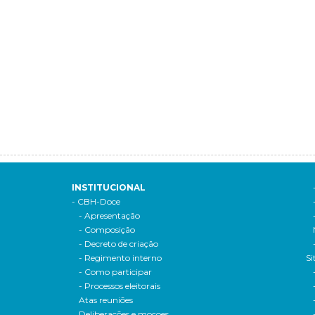
INSTITUCIONAL
- CBH-Doce
- Apresentação
- Composição
- Decreto de criação
- Regimento interno
Si
- Como participar
- Processos eleitorais
Atas reuniões
Deliberações e moçoes