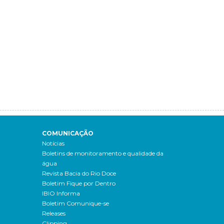
COMUNICAÇÃO
Notícias
Boletins de monitoramento e qualidade da
água
Revista Bacia do Rio Doce
Boletim Fique por Dentro
IBIO Informa
Boletim Comunique-se
Releases
Clipping