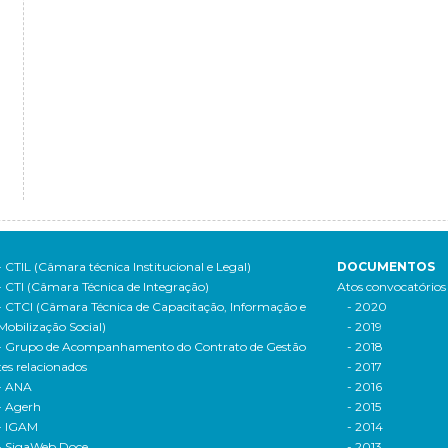
- CTIL (Câmara técnica Institucional e Legal)
DOCUMENTOS
- CTI (Câmara Técnica de Integração)
Atos convocatórios
- CTCI (Câmara Técnica de Capacitação, Informação e
- 2020
Mobilização Social)
- 2019
- Grupo de Acompanhamento do Contrato de Gestão
- 2018
tes relacionados
- 2017
- ANA
- 2016
- Agerh
- 2015
- IGAM
- 2014
- SigaWeb Doce
- 2013