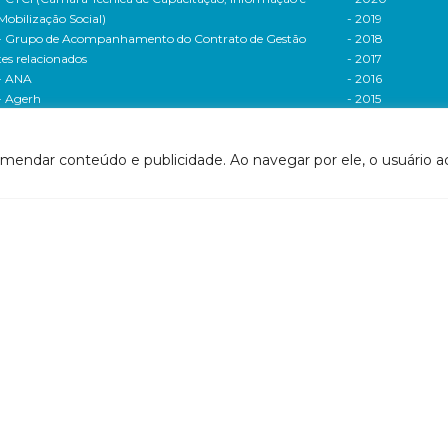
Mobilização Social)
- 2019
- Grupo de Acompanhamento do Contrato de Gestão
- 2018
tes relacionados
- 2017
- ANA
- 2016
- Agerh
- 2015
- IGAM
- 2014
- SigaWeb Doce
- 2013
omendar conteúdo e publicidade. Ao navegar por ele, o usuário ac
- Portal de Acompanhamento de Ações
- 2012
IRH | PARH | PAP
Processos seletivos
ano Integrado de Recursos Hídricos da Bacia
- 2016
drográfica do Rio Doce (PIRH)
- 2015
ano de Ações de Recursos Hídricos (PARH)
Cadastro de usuári
ano de Aplicação Plurianual (PAP)
Cobrança e arreca
- Relatório anual de acompanhamento
Legislação de recur
- Deliberações PAP
hídricos
ogramas e Projetos
- Legislação Feder
ditais de Chamamento Público
- Legislação do es
o Vivo
Minas Gerais
florestar/ES
- Legislação do e
1 - Programa de Saneamento da Bacia
Espírito Santo
2 - Programa de Controle das Atividades Geradoras
Contrato de gestão
e Sedimentos
- Contratos de ge