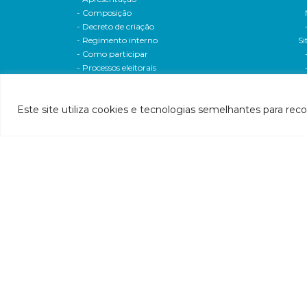
- Composição
- Decreto de criação
- Regimento interno
Si
- Como participar
- Processos eleitorais
Atas reuniões
Deliberações e moçoes
Este site utiliza cookies e tecnologias semelhantes para rec
A bacia
Comitês da bacia
P
- CBH-Piranga
Pl
- CBH-Piracicaba
Hi
- CBH-Santo Antônio
Pl
- CBH-Suaçuí
Pl
- CBH-Caratinga
- CBH-Manhuaçu
- CBH-Guandu
Pr
- CBH-Santa Maria do Doce
E
- CBH-Pontões e Lagoas do Rio Doce
Ri
Entidade delegatária
Re
- Agência de Água
P1
- Resolução de delegação
P1
- Associados
d