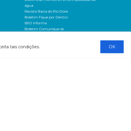
água
Revista Bacia do Rio Doce
Boletim Fique por Dentro
IBIO Informa
Boletim Comunique-se
Releases
Clipping
eita tais condições.
OK
Banco de imagens
Campanhas
- Campanha o doce não morreu
Processos seletivos
os
- 2016
dação
- 2015
sos
Fale Conosco
al
tado de
stado do
stão