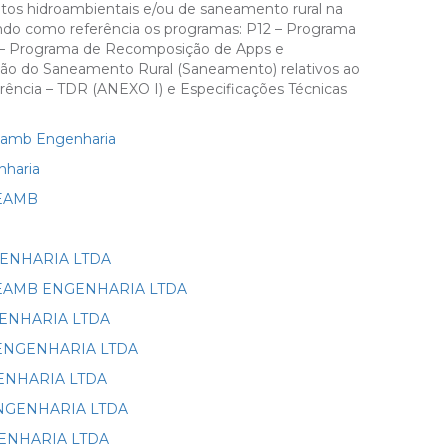
tos hidroambientais e/ou de saneamento rural na
ndo como referência os programas: P12 – Programa
2 – Programa de Recomposição de Apps e
ão do Saneamento Rural (Saneamento) relativos ao
rência – TDR (ANEXO I) e Especificações Técnicas
neamb Engenharia
nharia
ANEAMB
NGENHARIA LTDA
 SANEAMB ENGENHARIA LTDA
NGENHARIA LTDA
MB ENGENHARIA LTDA
NGENHARIA LTDA
B ENGENHARIA LTDA
NGENHARIA LTDA