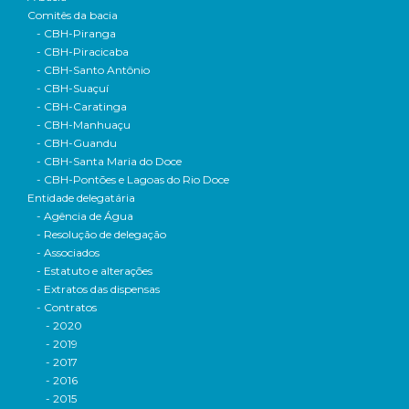
Comitês da bacia
- CBH-Piranga
- CBH-Piracicaba
- CBH-Santo Antônio
- CBH-Suaçuí
- CBH-Caratinga
- CBH-Manhuaçu
- CBH-Guandu
- CBH-Santa Maria do Doce
- CBH-Pontões e Lagoas do Rio Doce
Entidade delegatária
- Agência de Água
- Resolução de delegação
- Associados
- Estatuto e alterações
- Extratos das dispensas
- Contratos
- 2020
- 2019
- 2017
- 2016
- 2015