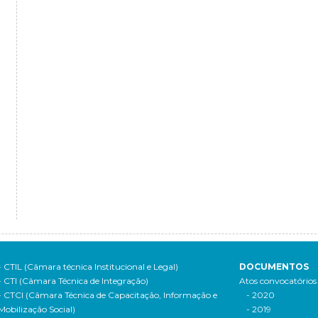
- CTIL (Câmara técnica Institucional e Legal)
DOCUMENTOS
- CTI (Câmara Técnica de Integração)
Atos convocatórios
- CTCI (Câmara Técnica de Capacitação, Informação e
- 2020
Mobilização Social)
- 2019