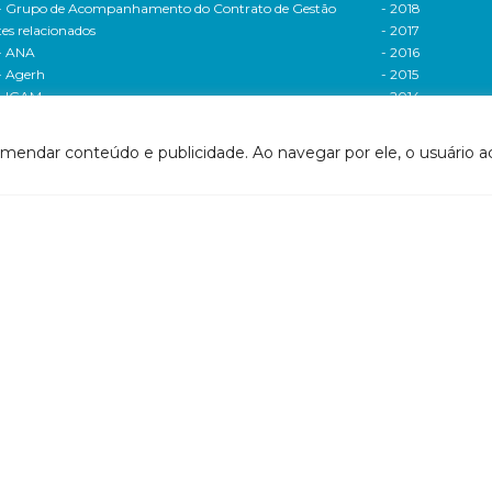
- Grupo de Acompanhamento do Contrato de Gestão
- 2018
tes relacionados
- 2017
- ANA
- 2016
- Agerh
- 2015
- IGAM
- 2014
- SigaWeb Doce
- 2013
- Portal de Acompanhamento de Ações
- 2012
omendar conteúdo e publicidade. Ao navegar por ele, o usuário ac
IRH | PARH | PAP
Processos seletivos
ano Integrado de Recursos Hídricos da Bacia
- 2016
drográfica do Rio Doce (PIRH)
- 2015
ano de Ações de Recursos Hídricos (PARH)
Cadastro de usuári
ano de Aplicação Plurianual (PAP)
Cobrança e arreca
- Relatório anual de acompanhamento
Legislação de recur
- Deliberações PAP
hídricos
ogramas e Projetos
- Legislação Feder
ditais de Chamamento Público
- Legislação do es
o Vivo
Minas Gerais
florestar/ES
- Legislação do e
1 - Programa de Saneamento da Bacia
Espírito Santo
2 - Programa de Controle das Atividades Geradoras
Contrato de gestão
e Sedimentos
- Contratos de ge
1 - Programa de Incremento de Disponibilidade
- Relatório de ges
drica
- Relatório de ava