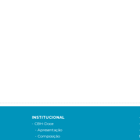
INSTITUCIONAL
- CBH-Doce
- Apresentação
- Composição