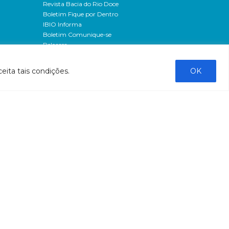
Revista Bacia do Rio Doce
Boletim Fique por Dentro
IBIO Informa
Boletim Comunique-se
Releases
Clipping
Banco de imagens
eita tais condições.
OK
Campanhas
- Campanha o doce não morreu
Processos seletivos
os
- 2016
dação
- 2015
sos
Fale Conosco
al
tado de
stado do
stão
tão
liação