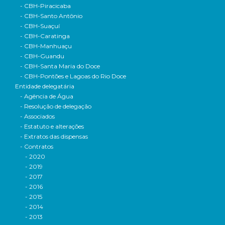
- CBH-Piracicaba
- CBH-Santo Antônio
- CBH-Suaçuí
- CBH-Caratinga
- CBH-Manhuaçu
- CBH-Guandu
- CBH-Santa Maria do Doce
- CBH-Pontões e Lagoas do Rio Doce
Entidade delegatária
- Agência de Água
- Resolução de delegação
- Associados
- Estatuto e alterações
- Extratos das dispensas
- Contratos
- 2020
- 2019
- 2017
- 2016
- 2015
- 2014
- 2013