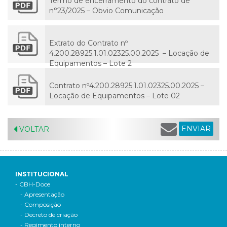
Termo de encerramento do contrato de
n°23/2025 – Obvio Comunicação
Extrato do Contrato nº
4.200.28925.1.01.02325.00.2025
– Locação de
Equipamentos – Lote 2
Contrato nº4.200.28925.1.01.02325.00.2025 –
Locação de Equipamentos – Lote 02
ENVIAR
VOLTAR
INSTITUCIONAL
- CBH-Doce
- Apresentação
- Composição
- Decreto de criação
- Regimento interno