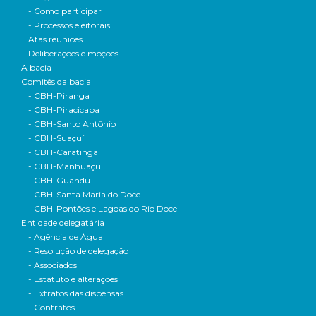
- Como participar
- Processos eleitorais
Atas reuniões
Deliberações e moçoes
A bacia
Comitês da bacia
- CBH-Piranga
- CBH-Piracicaba
- CBH-Santo Antônio
- CBH-Suaçuí
- CBH-Caratinga
- CBH-Manhuaçu
- CBH-Guandu
- CBH-Santa Maria do Doce
- CBH-Pontões e Lagoas do Rio Doce
Entidade delegatária
- Agência de Água
- Resolução de delegação
- Associados
- Estatuto e alterações
- Extratos das dispensas
- Contratos