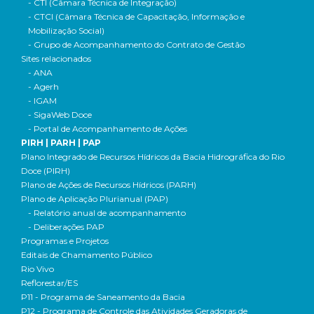
- CTI (Câmara Técnica de Integração)
- CTCI (Câmara Técnica de Capacitação, Informação e
Mobilização Social)
- Grupo de Acompanhamento do Contrato de Gestão
Sites relacionados
- ANA
- Agerh
- IGAM
- SigaWeb Doce
- Portal de Acompanhamento de Ações
PIRH | PARH | PAP
Plano Integrado de Recursos Hídricos da Bacia Hidrográfica do Rio
Doce (PIRH)
Plano de Ações de Recursos Hídricos (PARH)
Plano de Aplicação Plurianual (PAP)
- Relatório anual de acompanhamento
- Deliberações PAP
Programas e Projetos
Editais de Chamamento Público
Rio Vivo
Reflorestar/ES
P11 - Programa de Saneamento da Bacia
P12 - Programa de Controle das Atividades Geradoras de