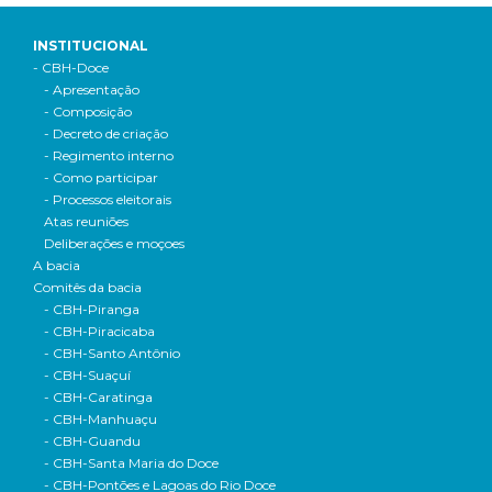
INSTITUCIONAL
- CBH-Doce
- Apresentação
- Composição
- Decreto de criação
- Regimento interno
- Como participar
- Processos eleitorais
Atas reuniões
Deliberações e moçoes
A bacia
Comitês da bacia
- CBH-Piranga
- CBH-Piracicaba
- CBH-Santo Antônio
- CBH-Suaçuí
- CBH-Caratinga
- CBH-Manhuaçu
- CBH-Guandu
- CBH-Santa Maria do Doce
- CBH-Pontões e Lagoas do Rio Doce