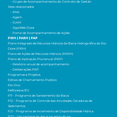
- Grupo de Acompanhamento do Contrato de Gestão
Sites relacionados
- ANA
- Agerh
- IGAM
- SigaWeb Doce
- Portal de Acompanhamento de Ações
PIRH | PARH | PAP
Plano Integrado de Recursos Hídricos da Bacia Hidrográfica do Rio
Doce (PIRH)
Plano de Ações de Recursos Hídricos (PARH)
Plano de Aplicação Plurianual (PAP)
- Relatório anual de acompanhamento
- Deliberações PAP
Programas e Projetos
Editais de Chamamento Público
Rio Vivo
Reflorestar/ES
P11 - Programa de Saneamento da Bacia
P12 - Programa de Controle das Atividades Geradoras de
Sedimentos
P21 - Programa de Incremento de Disponibilidade Hídrica
P22 - Uso racional da água na agricultura