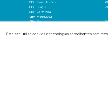
- CBH-Santo Antônio
Pl
- CBH-Suaçuí
Pl
- CBH-Caratinga
- CBH-Manhuaçu
- CBH-Guandu
Pr
- CBH-Santa Maria do Doce
E
- CBH-Pontões e Lagoas do Rio Doce
Ri
Este site utiliza cookies e tecnologias semelhantes para rec
Entidade delegatária
Re
- Agência de Água
P1
- Resolução de delegação
P1
- Associados
d
- Estatuto e alterações
P2
- Extratos das dispensas
Hí
- Contratos
P2
- 2020
P
- 2019
P3
- 2017
P4
- 2016
P
- 2015
P5
- 2014
P
- 2013
A
- 2012
In