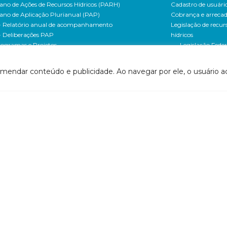
ano de Ações de Recursos Hídricos (PARH)
Cadastro de usuári
ano de Aplicação Plurianual (PAP)
Cobrança e arreca
- Relatório anual de acompanhamento
Legislação de recur
- Deliberações PAP
hídricos
ogramas e Projetos
- Legislação Feder
ditais de Chamamento Público
- Legislação do es
o Vivo
Minas Gerais
omendar conteúdo e publicidade. Ao navegar por ele, o usuário ac
florestar/ES
- Legislação do e
1 - Programa de Saneamento da Bacia
Espírito Santo
2 - Programa de Controle das Atividades Geradoras
Contrato de gestão
e Sedimentos
- Contratos de ge
1 - Programa de Incremento de Disponibilidade
- Relatório de ges
drica
- Relatório de ava
2 - Uso racional da água na agricultura
- Prestação de co
24 - Programa Produtor de Água
Centro de docume
1 - Programa de Convivência com as Cheias
(CEDOC)
1 - Programa de Universalização do Saneamento
- PIRH
42 - Programa de Expansão do Saneamento Rural
- PARH
2 - Programa de Recomposição de APPs e Nascentes
- PAP
61 - Programa de Monitoramento e
- Documentos So
companhamento da Implementação da Gestão
Bacia
tegrada dos Recursos Hídricos
- Documentos So