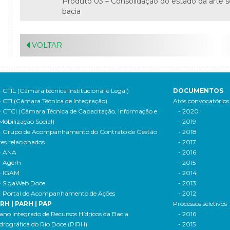
Produto 03 – Consolidação do estado da arte so
bacia
VOLTAR
- CTIL (Câmara técnica Institucional e Legal)
DOCUMENTOS
- CTI (Câmara Técnica de Integração)
Atos convocatórios
- CTCI (Câmara Técnica de Capacitação, Informação e
- 2020
Mobilização Social)
- 2019
- Grupo de Acompanhamento do Contrato de Gestão
- 2018
tes relacionados
- 2017
- ANA
- 2016
- Agerh
- 2015
- IGAM
- 2014
- SigaWeb Doce
- 2013
- Portal de Acompanhamento de Ações
- 2012
IRH | PARH | PAP
Processos seletivos
ano Integrado de Recursos Hídricos da Bacia
- 2016
drográfica do Rio Doce (PIRH)
- 2015