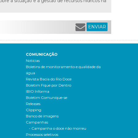
bre a situação e a gestão de recursos hídricos na
ENVIAR
COMUNICAÇÃO
Notícias
Boletins de monitoramento e qualidade da
água
Revista Bacia do Rio Doce
Boletim Fique por Dentro
IBIO Informa
Boletim Comunique-se
Releases
Clipping
Banco de imagens
Campanhas
- Campanha o doce não morreu
Processos seletivos