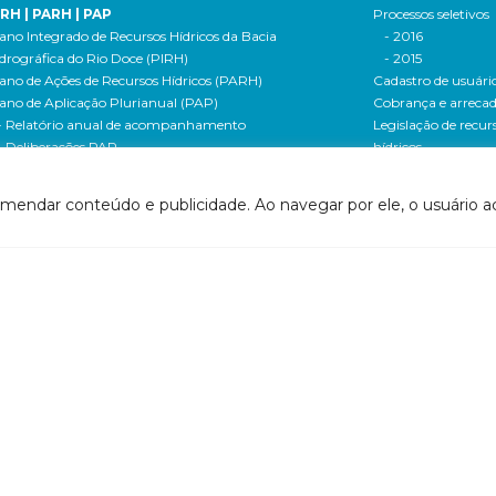
IRH | PARH | PAP
Processos seletivos
ano Integrado de Recursos Hídricos da Bacia
- 2016
drográfica do Rio Doce (PIRH)
- 2015
ano de Ações de Recursos Hídricos (PARH)
Cadastro de usuári
ano de Aplicação Plurianual (PAP)
Cobrança e arreca
- Relatório anual de acompanhamento
Legislação de recur
- Deliberações PAP
hídricos
ogramas e Projetos
- Legislação Feder
ditais de Chamamento Público
- Legislação do es
omendar conteúdo e publicidade. Ao navegar por ele, o usuário ac
o Vivo
Minas Gerais
florestar/ES
- Legislação do e
1 - Programa de Saneamento da Bacia
Espírito Santo
2 - Programa de Controle das Atividades Geradoras
Contrato de gestão
e Sedimentos
- Contratos de ge
1 - Programa de Incremento de Disponibilidade
- Relatório de ges
drica
- Relatório de ava
2 - Uso racional da água na agricultura
- Prestação de co
24 - Programa Produtor de Água
Centro de docume
1 - Programa de Convivência com as Cheias
(CEDOC)
1 - Programa de Universalização do Saneamento
- PIRH
42 - Programa de Expansão do Saneamento Rural
- PARH
2 - Programa de Recomposição de APPs e Nascentes
- PAP