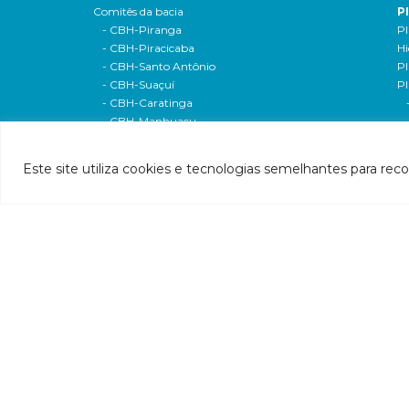
Comitês da bacia
P
- CBH-Piranga
Pl
- CBH-Piracicaba
Hi
- CBH-Santo Antônio
Pl
- CBH-Suaçuí
Pl
- CBH-Caratinga
- CBH-Manhuaçu
- CBH-Guandu
Pr
- CBH-Santa Maria do Doce
E
Este site utiliza cookies e tecnologias semelhantes para rec
- CBH-Pontões e Lagoas do Rio Doce
Ri
Entidade delegatária
Re
- Agência de Água
P1
- Resolução de delegação
P1
- Associados
d
- Estatuto e alterações
P2
- Extratos das dispensas
Hí
- Contratos
P2
- 2020
P
- 2019
P3
- 2017
P4
- 2016
P
- 2015
P5