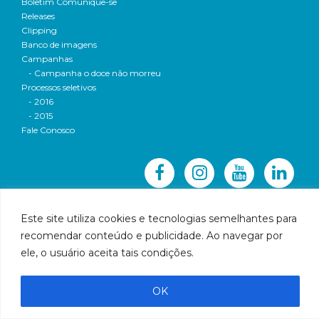
Boletim Comunique-se
Releases
Clipping
Banco de imagens
Campanhas
- Campanha o doce não morreu
Processos seletivos
- 2016
- 2015
Fale Conosco
Este site utiliza cookies e tecnologias semelhantes para
recomendar conteúdo e publicidade. Ao navegar por
© 2016 CBH-Doce - Todos os direitos reservados
ele, o usuário aceita tais condições.
Rua Prudente de Morais, 1023 | Centro | Governador
Valadares | Email:
cbhbaciadoriodoce@gmail.com
OK