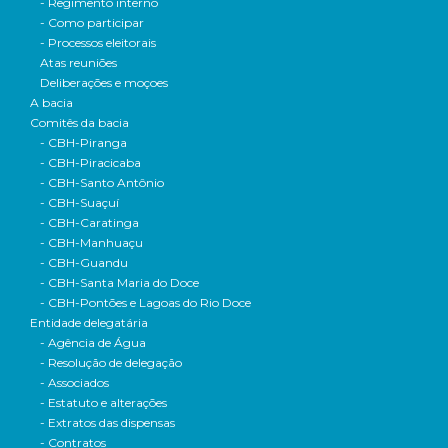
- Regimento interno
- Como participar
- Processos eleitorais
Atas reuniões
Deliberações e moçoes
A bacia
Comitês da bacia
- CBH-Piranga
- CBH-Piracicaba
- CBH-Santo Antônio
- CBH-Suaçuí
- CBH-Caratinga
- CBH-Manhuaçu
- CBH-Guandu
- CBH-Santa Maria do Doce
- CBH-Pontões e Lagoas do Rio Doce
Entidade delegatária
- Agência de Água
- Resolução de delegação
- Associados
- Estatuto e alterações
- Extratos das dispensas
- Contratos