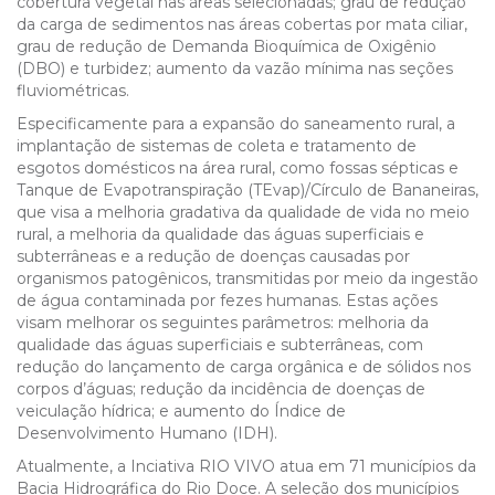
cobertura vegetal nas áreas selecionadas; grau de redução
da carga de sedimentos nas áreas cobertas por mata ciliar,
grau de redução de Demanda Bioquímica de Oxigênio
(DBO) e turbidez; aumento da vazão mínima nas seções
fluviométricas.
Especificamente para a expansão do saneamento rural, a
implantação de sistemas de coleta e tratamento de
esgotos domésticos na área rural, como fossas sépticas e
Tanque de Evapotranspiração (TEvap)/Círculo de Bananeiras,
que visa a melhoria gradativa da qualidade de vida no meio
rural, a melhoria da qualidade das águas superficiais e
subterrâneas e a redução de doenças causadas por
organismos patogênicos, transmitidas por meio da ingestão
de água contaminada por fezes humanas. Estas ações
visam melhorar os seguintes parâmetros: melhoria da
qualidade das águas superficiais e subterrâneas, com
redução do lançamento de carga orgânica e de sólidos nos
corpos d’águas; redução da incidência de doenças de
veiculação hídrica; e aumento do Índice de
Desenvolvimento Humano (IDH).
Atualmente, a Inciativa RIO VIVO atua em 71 municípios da
Bacia Hidrográfica do Rio Doce. A seleção dos municípios