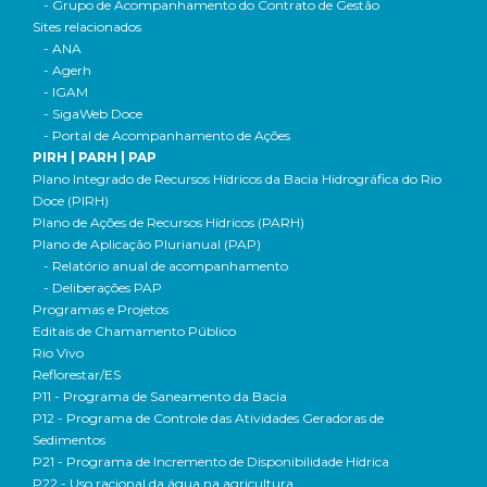
- Grupo de Acompanhamento do Contrato de Gestão
Sites relacionados
- ANA
- Agerh
- IGAM
- SigaWeb Doce
- Portal de Acompanhamento de Ações
PIRH | PARH | PAP
Plano Integrado de Recursos Hídricos da Bacia Hidrográfica do Rio
Doce (PIRH)
Plano de Ações de Recursos Hídricos (PARH)
Plano de Aplicação Plurianual (PAP)
- Relatório anual de acompanhamento
- Deliberações PAP
Programas e Projetos
Editais de Chamamento Público
Rio Vivo
Reflorestar/ES
P11 - Programa de Saneamento da Bacia
P12 - Programa de Controle das Atividades Geradoras de
Sedimentos
P21 - Programa de Incremento de Disponibilidade Hídrica
P22 - Uso racional da água na agricultura