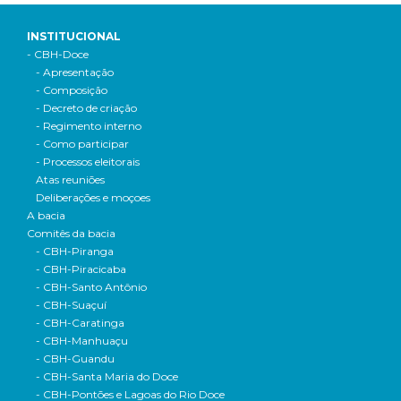
INSTITUCIONAL
- CBH-Doce
- Apresentação
- Composição
- Decreto de criação
- Regimento interno
- Como participar
- Processos eleitorais
Atas reuniões
Deliberações e moçoes
A bacia
Comitês da bacia
- CBH-Piranga
- CBH-Piracicaba
- CBH-Santo Antônio
- CBH-Suaçuí
- CBH-Caratinga
- CBH-Manhuaçu
- CBH-Guandu
- CBH-Santa Maria do Doce
- CBH-Pontões e Lagoas do Rio Doce