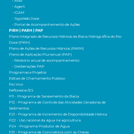
- ANA
- Agerh
- IGAM
- SigaWeb Doce
- Portal de Acompanhamento de Ações
PIRH | PARH | PAP
Plano Integrado de Recursos Hídricos da Bacia Hidrográfica do Rio
Doce (PIRH)
Plano de Ações de Recursos Hídricos (PARH)
Plano de Aplicação Plurianual (PAP)
- Relatório anual de acompanhamento
- Deliberações PAP
Programas e Projetos
Editais de Chamamento Público
Rio Vivo
Reflorestar/ES
P11 - Programa de Saneamento da Bacia
P12 - Programa de Controle das Atividades Geradoras de
Sedimentos
P21 - Programa de Incremento de Disponibilidade Hídrica
P22 - Uso racional da água na agricultura
P24 - Programa Produtor de Água
P31 - Programa de Convivência com as Cheias