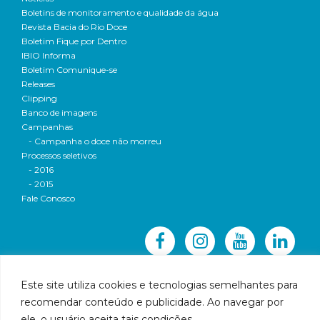
Boletins de monitoramento e qualidade da água
Revista Bacia do Rio Doce
Boletim Fique por Dentro
IBIO Informa
Boletim Comunique-se
Releases
Clipping
Banco de imagens
Campanhas
- Campanha o doce não morreu
Processos seletivos
- 2016
- 2015
Fale Conosco
Este site utiliza cookies e tecnologias semelhantes para
recomendar conteúdo e publicidade. Ao navegar por
© 2016 CBH-Doce - Todos os direitos reservados
ele, o usuário aceita tais condições.