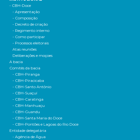
- CBH-Doce
- Apresentação
- Composição
- Decreto de criação
- Regimento interno
- Como participar
- Processos eleitorais
Atas reuniões
Deliberações e moçoes
A bacia
Comitês da bacia
- CBH-Piranga
- CBH-Piracicaba
- CBH-Santo Antônio
- CBH-Suaçuí
- CBH-Caratinga
- CBH-Manhuaçu
- CBH-Guandu
- CBH-Santa Maria do Doce
- CBH-Pontões e Lagoas do Rio Doce
Entidade delegatária
- Agência de Água