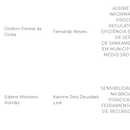
ASSIME
INFORMA
PROC
REGULAT
Dinilton Pereira da
Fernando Neves
EFICIÊNCIA 
Costa
DE SE
DE SANEAME
EM MUNICÍP
MÉDIO SÃO
SENSIBILIDA
NA BACI
Ediene Monteiro
Karinne Reis Deusdará
PIRACIC
Romão
Leal
FERRAMENTA
DE RECURSO