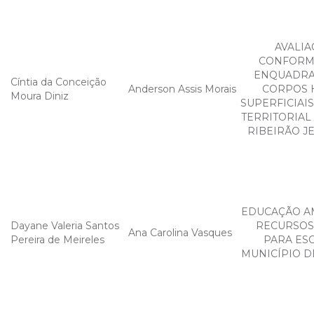
AVALIA
CONFORM
ENQUADRA
Cíntia da Conceição
Anderson Assis Morais
CORPOS 
Moura Diniz
SUPERFICIAI
TERRITORIAL
RIBEIRÃO J
EDUCAÇÃO A
Dayane Valeria Santos
RECURSOS
Ana Carolina Vasques
Pereira de Meireles
PARA ES
MUNICÍPIO D