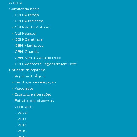
A bacia
Comitês da bacia
- CBH-Piranga
- CBH-Piracicaba
- CBH-Santo Antônio
- CBH-Suaçuí
- CBH-Caratinga
- CBH-Manhuaçu
- CBH-Guandu
- CBH-Santa Maria do Doce
- CBH-Pontões e Lagoas do Rio Doce
Entidade delegatária
- Agência de Água
- Resolução de delegação
- Associados
- Estatuto e alterações
- Extratos das dispensas
- Contratos
- 2020
- 2019
- 2017
- 2016