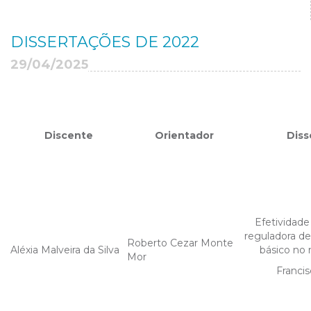
DISSERTAÇÕES DE 2022
29/04/2025
Discente
Orientador
Disse
Efetividade
reguladora d
Roberto Cezar Monte
Aléxia Malveira da Silva
básico no
Mor
Franci