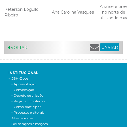
Análise e pre
Peterson Logullo
Ana Carolina Vasques
no norte de 
Ribeiro
utilizando ma
ENVIAR
VOLTAR
INSTITUCIONAL
- CBH-Doce
- Apresentação
- Composição
- Decreto de criação
- Regimento interno
- Como participar
- Processos eleitorais
Atas reuniões
Deliberações e moçoes