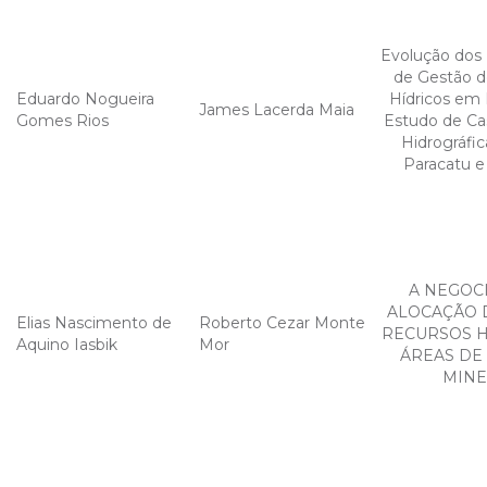
Evolução dos
de Gestão d
Eduardo Nogueira
Hídricos em 
James Lacerda Maia
Gomes Rios
Estudo de Ca
Hidrográfic
Paracatu e 
A NEGOC
ALOCAÇÃO 
Elias Nascimento de
Roberto Cezar Monte
RECURSOS H
Aquino Iasbik
Mor
ÁREAS DE
MINE