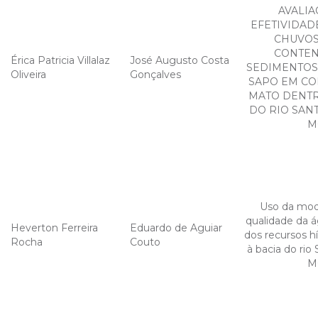
AVALIA
EFETIVIDAD
CHUVOS
CONTEN
Érica Patricia Villalaz
José Augusto Costa
SEDIMENTOS
Oliveira
Gonçalves
SAPO EM CO
MATO DENTR
DO RIO SAN
M
Uso da mo
qualidade da 
Heverton Ferreira
Eduardo de Aguiar
dos recursos hí
Rocha
Couto
à bacia do rio
M