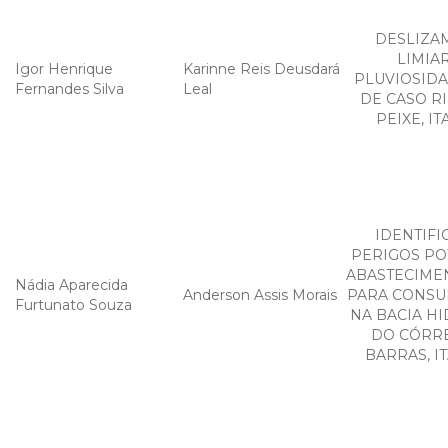
DESLIZA
LIMIA
Igor Henrique
Karinne Reis Deusdará
PLUVIOSIDA
Fernandes Silva
Leal
DE CASO R
PEIXE, I
IDENTIFI
PERIGOS PO
ABASTECIME
Nádia Aparecida
Anderson Assis Morais
PARA CONS
Furtunato Souza
NA BACIA H
DO CÓRR
BARRAS, I