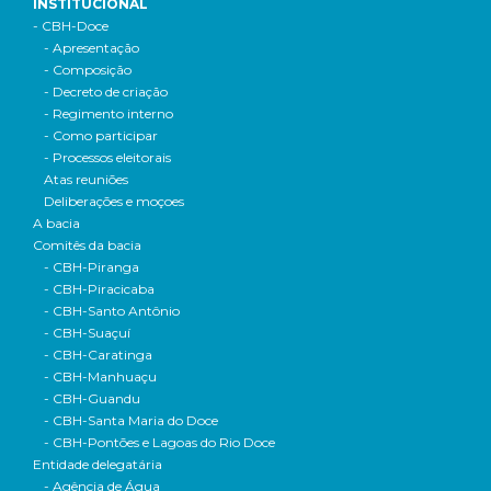
INSTITUCIONAL
- CBH-Doce
- Apresentação
- Composição
- Decreto de criação
- Regimento interno
- Como participar
- Processos eleitorais
Atas reuniões
Deliberações e moçoes
A bacia
Comitês da bacia
- CBH-Piranga
- CBH-Piracicaba
- CBH-Santo Antônio
- CBH-Suaçuí
- CBH-Caratinga
- CBH-Manhuaçu
- CBH-Guandu
- CBH-Santa Maria do Doce
- CBH-Pontões e Lagoas do Rio Doce
Entidade delegatária
- Agência de Água