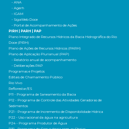
- ANA
- Agerh
- IGAM
- SigaWeb Doce
- Portal de Acompanhamento de Ações
PIRH | PARH | PAP
Plano Integrado de Recursos Hídricos da Bacia Hidrográfica do Rio
Doce (PIRH)
Plano de Ações de Recursos Hídricos (PARH)
Plano de Aplicação Plurianual (PAP)
- Relatório anual de acompanhamento
- Deliberações PAP
Programas e Projetos
Editais de Chamamento Público
Rio Vivo
Reflorestar/ES
P11 - Programa de Saneamento da Bacia
P12 - Programa de Controle das Atividades Geradoras de
Sedimentos
P21 - Programa de Incremento de Disponibilidade Hídrica
P22 - Uso racional da água na agricultura
P24 - Programa Produtor de Água
P31 - Programa de Convivência com as Cheias