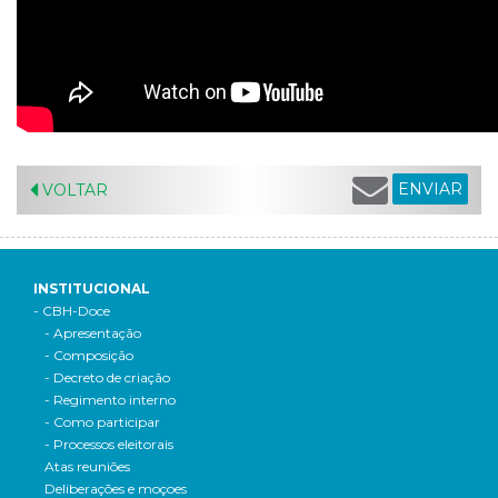
ENVIAR
VOLTAR
INSTITUCIONAL
- CBH-Doce
- Apresentação
- Composição
- Decreto de criação
- Regimento interno
- Como participar
- Processos eleitorais
Atas reuniões
Deliberações e moçoes