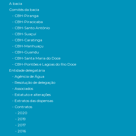
A bacia
Comitês da bacia
- CBH-Piranga
- CBH-Piracicaba
- CBH-Santo Antônio
- CBH-Suaçuí
- CBH-Caratinga
- CBH-Manhuaçu
- CBH-Guandu
- CBH-Santa Maria do Doce
- CBH-Pontões e Lagoas do Rio Doce
Entidade delegatária
- Agência de Água
- Resolução de delegação
- Associados
- Estatuto e alterações
- Extratos das dispensas
- Contratos
- 2020
- 2019
- 2017
- 2016