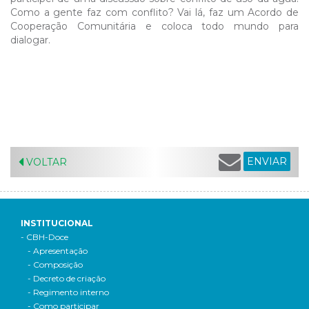
Como a gente faz com conflito? Vai lá, faz um Acordo de
Cooperação Comunitária e coloca todo mundo para
dialogar.
ENVIAR
VOLTAR
INSTITUCIONAL
- CBH-Doce
- Apresentação
- Composição
- Decreto de criação
- Regimento interno
- Como participar