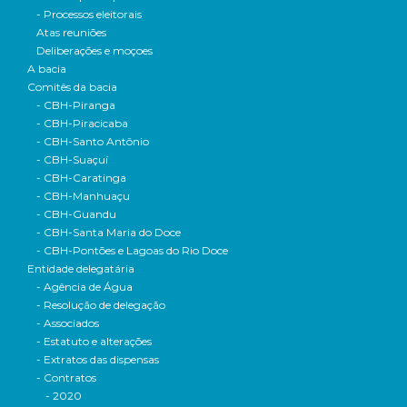
- Processos eleitorais
Atas reuniões
Deliberações e moçoes
A bacia
Comitês da bacia
- CBH-Piranga
- CBH-Piracicaba
- CBH-Santo Antônio
- CBH-Suaçuí
- CBH-Caratinga
- CBH-Manhuaçu
- CBH-Guandu
- CBH-Santa Maria do Doce
- CBH-Pontões e Lagoas do Rio Doce
Entidade delegatária
- Agência de Água
- Resolução de delegação
- Associados
- Estatuto e alterações
- Extratos das dispensas
- Contratos
- 2020