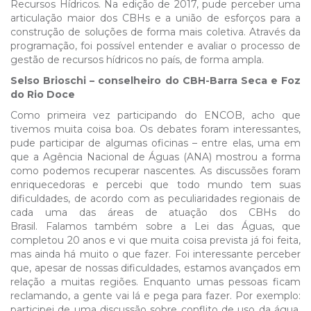
Recursos Hídricos. Na edição de 2017, pude perceber uma
articulação maior dos CBHs e a união de esforços para a
construção de soluções de forma mais coletiva. Através da
programação, foi possível entender e avaliar o processo de
gestão de recursos hídricos no país, de forma ampla.
Selso Brioschi – conselheiro do CBH-Barra Seca e Foz
do Rio Doce
Como primeira vez participando do ENCOB, acho que
tivemos muita coisa boa. Os debates foram interessantes,
pude participar de algumas oficinas – entre elas, uma em
que a Agência Nacional de Águas (ANA) mostrou a forma
como podemos recuperar nascentes. As discussões foram
enriquecedoras e percebi que todo mundo tem suas
dificuldades, de acordo com as peculiaridades regionais de
cada uma das áreas de atuação dos CBHs do
Brasil. Falamos também sobre a Lei das Águas, que
completou 20 anos e vi que muita coisa prevista já foi feita,
mas ainda há muito o que fazer. Foi interessante perceber
que, apesar de nossas dificuldades, estamos avançados em
relação a muitas regiões. Enquanto umas pessoas ficam
reclamando, a gente vai lá e pega para fazer. Por exemplo:
participei de uma discussão sobre conflito de uso da água.