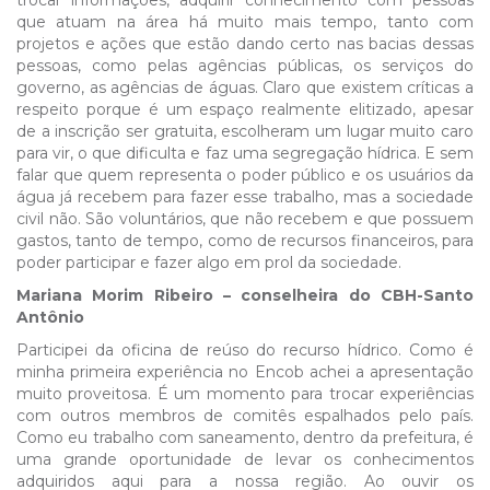
trocar informações, adquirir conhecimento com pessoas
que atuam na área há muito mais tempo, tanto com
projetos e ações que estão dando certo nas bacias dessas
pessoas, como pelas agências públicas, os serviços do
governo, as agências de águas. Claro que existem críticas a
respeito porque é um espaço realmente elitizado, apesar
de a inscrição ser gratuita, escolheram um lugar muito caro
para vir, o que dificulta e faz uma segregação hídrica. E sem
falar que quem representa o poder público e os usuários da
água já recebem para fazer esse trabalho, mas a sociedade
civil não. São voluntários, que não recebem e que possuem
gastos, tanto de tempo, como de recursos financeiros, para
poder participar e fazer algo em prol da sociedade.
Mariana Morim Ribeiro – conselheira do CBH-Santo
Antônio
Participei da oficina de reúso do recurso hídrico. Como é
minha primeira experiência no Encob achei a apresentação
muito proveitosa. É um momento para trocar experiências
com outros membros de comitês espalhados pelo país.
Como eu trabalho com saneamento, dentro da prefeitura, é
uma grande oportunidade de levar os conhecimentos
adquiridos aqui para a nossa região. Ao ouvir os