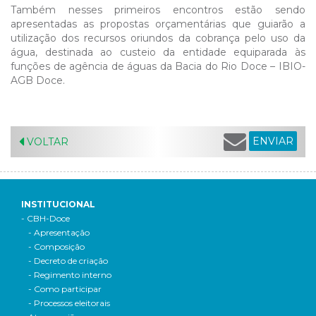
Também nesses primeiros encontros estão sendo
apresentadas as propostas orçamentárias que guiarão a
utilização dos recursos oriundos da cobrança pelo uso da
água, destinada ao custeio da entidade equiparada às
funções de agência de águas da Bacia do Rio Doce – IBIO-
AGB Doce.
ENVIAR
VOLTAR
INSTITUCIONAL
- CBH-Doce
- Apresentação
- Composição
- Decreto de criação
- Regimento interno
- Como participar
- Processos eleitorais