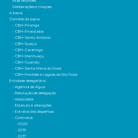
Atas reuniões
Deliberações e moçoes
A bacia
Comitês da bacia
- CBH-Piranga
- CBH-Piracicaba
- CBH-Santo Antônio
- CBH-Suaçuí
- CBH-Caratinga
- CBH-Manhuaçu
- CBH-Guandu
- CBH-Santa Maria do Doce
- CBH-Pontões e Lagoas do Rio Doce
Entidade delegatária
- Agência de Água
- Resolução de delegação
- Associados
- Estatuto e alterações
- Extratos das dispensas
- Contratos
- 2020
- 2019
- 2017