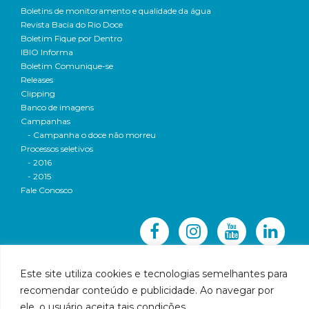
Boletins de monitoramento e qualidade da água
Revista Bacia do Rio Doce
Boletim Fique por Dentro
IBIO Informa
Boletim Comunique-se
Releases
Clipping
Banco de imagens
Campanhas
- Campanha o doce não morreu
Processos seletivos
- 2016
- 2015
Fale Conosco
Este site utiliza cookies e tecnologias semelhantes para
recomendar conteúdo e publicidade. Ao navegar por
© 2016 CBH-Doce - Todos os direitos reservados
ele, o usuário aceita tais condições.