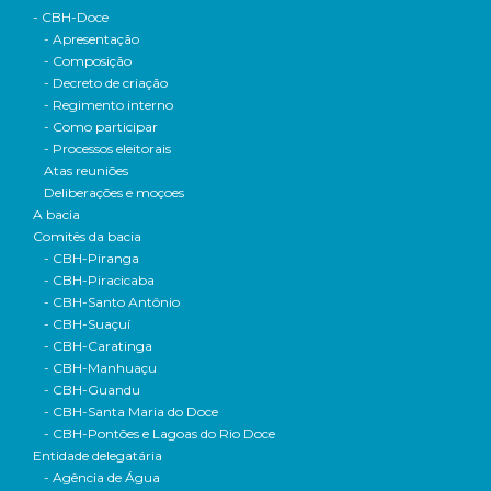
- CBH-Doce
- Apresentação
- Composição
- Decreto de criação
- Regimento interno
- Como participar
- Processos eleitorais
Atas reuniões
Deliberações e moçoes
A bacia
Comitês da bacia
- CBH-Piranga
- CBH-Piracicaba
- CBH-Santo Antônio
- CBH-Suaçuí
- CBH-Caratinga
- CBH-Manhuaçu
- CBH-Guandu
- CBH-Santa Maria do Doce
- CBH-Pontões e Lagoas do Rio Doce
Entidade delegatária
- Agência de Água