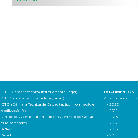
- CTIL (Câmara técnica Institucional e Legal)
DOCUMENTOS
- CTI (Câmara Técnica de Integração)
Atos convocatórios
- CTCI (Câmara Técnica de Capacitação, Informação e
- 2020
Mobilização Social)
- 2019
- Grupo de Acompanhamento do Contrato de Gestão
- 2018
tes relacionados
- 2017
- ANA
- 2016
- Agerh
- 2015