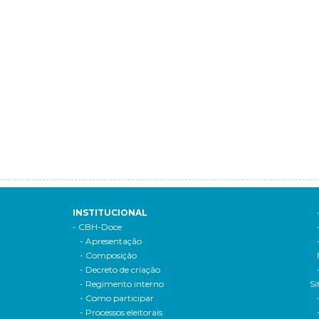
INSTITUCIONAL
- CBH-Doce
- Apresentação
- Composição
- Decreto de criação
- Regimento interno
Si
- Como participar
- Processos eleitorais