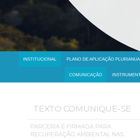
INSTITUCIONAL
PLANO DE APLICAÇÃO PLURIANUAL
COMUNICAÇÃO
INSTRUMEN
TEXTO COMUNIQUE-SE
PARCERIA É FIRMADA PARA
RECUPERAÇÃO AMBIENTAL NAS