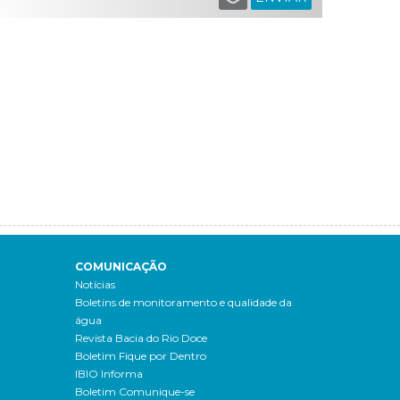
COMUNICAÇÃO
Notícias
Boletins de monitoramento e qualidade da
água
Revista Bacia do Rio Doce
Boletim Fique por Dentro
IBIO Informa
Boletim Comunique-se