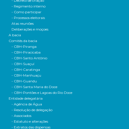
- Decreto de criação
- Regimento interno
- Como participar
- Processos eleitorais
Atas reuniões
Deliberações e moçoes
A bacia
Comitês da bacia
- CBH-Piranga
- CBH-Piracicaba
- CBH-Santo Antônio
- CBH-Suaçuí
- CBH-Caratinga
- CBH-Manhuaçu
- CBH-Guandu
- CBH-Santa Maria do Doce
- CBH-Pontões e Lagoas do Rio Doce
Entidade delegatária
- Agência de Água
- Resolução de delegação
- Associados
- Estatuto e alterações
- Extratos das dispensas