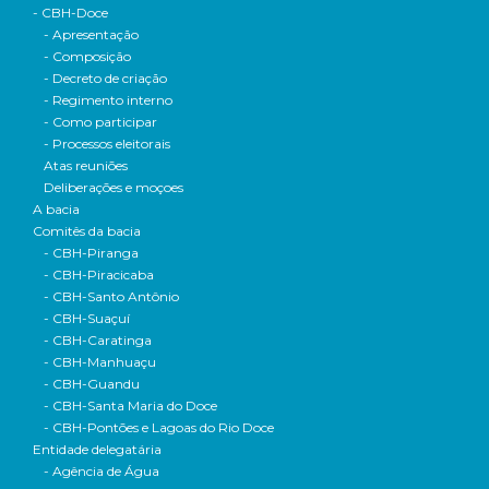
- CBH-Doce
- Apresentação
- Composição
- Decreto de criação
- Regimento interno
- Como participar
- Processos eleitorais
Atas reuniões
Deliberações e moçoes
A bacia
Comitês da bacia
- CBH-Piranga
- CBH-Piracicaba
- CBH-Santo Antônio
- CBH-Suaçuí
- CBH-Caratinga
- CBH-Manhuaçu
- CBH-Guandu
- CBH-Santa Maria do Doce
- CBH-Pontões e Lagoas do Rio Doce
Entidade delegatária
- Agência de Água