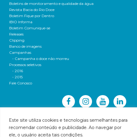
Boletins de monitoramento e qualidade da água
Revista Bacia do Rio Doce
Boletim Fique por Dentro
IBIO Informa
Boletim Comunique-se
Releases
Clipping
Banco de imagens
Campanhas
- Campanha o doce não morreu
Processos seletivos
- 2016
- 2015
Fale Conosco
Este site utiliza cookies e tecnologias semelhantes para
recomendar conteúdo e publicidade. Ao navegar por
© 2016 CBH-Doce - Todos os direitos reservados
ele, o usuário aceita tais condições.