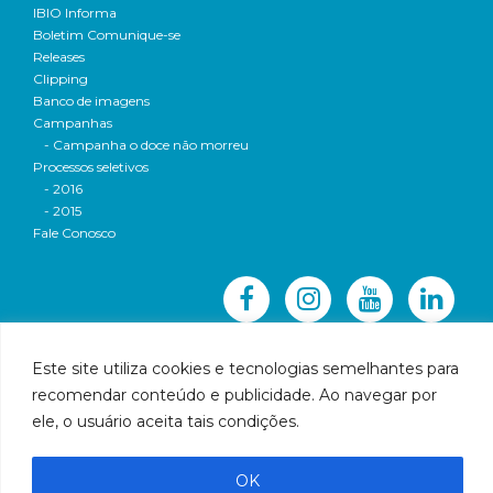
IBIO Informa
Boletim Comunique-se
Releases
Clipping
Banco de imagens
Campanhas
- Campanha o doce não morreu
Processos seletivos
- 2016
- 2015
Fale Conosco
Este site utiliza cookies e tecnologias semelhantes para
recomendar conteúdo e publicidade. Ao navegar por
© 2016 CBH-Doce - Todos os direitos reservados
ele, o usuário aceita tais condições.
Rua Prudente de Morais, 1023 | Centro | Governador
Valadares | Email:
cbhbaciadoriodoce@gmail.com
OK