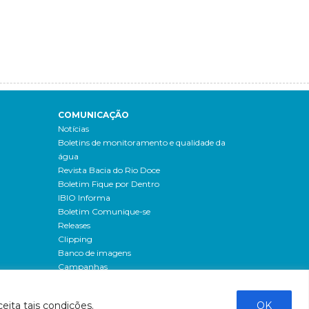
COMUNICAÇÃO
Notícias
Boletins de monitoramento e qualidade da
água
Revista Bacia do Rio Doce
Boletim Fique por Dentro
IBIO Informa
Boletim Comunique-se
Releases
Clipping
Banco de imagens
Campanhas
- Campanha o doce não morreu
Processos seletivos
eita tais condições.
OK
os
- 2016