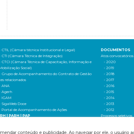
- CTIL (Câmara técnica Institucional e Legal)
DOCUMENTOS
- CTI (Câmara Técnica de Integração)
Atos convocatórios
- CTCI (Câmara Técnica de Capacitação, Informação e
- 2020
Mobilização Social)
- 2019
- Grupo de Acompanhamento do Contrato de Gestão
- 2018
tes relacionados
- 2017
- ANA
- 2016
- Agerh
- 2015
- IGAM
- 2014
- SigaWeb Doce
- 2013
- Portal de Acompanhamento de Ações
- 2012
IRH | PARH | PAP
Processos seletivos
ano Integrado de Recursos Hídricos da Bacia
- 2016
drográfica do Rio Doce (PIRH)
- 2015
omendar conteúdo e publicidade. Ao navegar por ele, o usuário ac
ano de Ações de Recursos Hídricos (PARH)
Cadastro de usuári