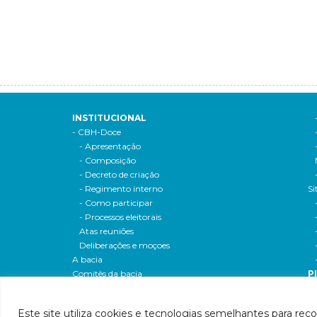
INSTITUCIONAL
- CBH-Doce
- Apresentação
- Composição
- Decreto de criação
- Regimento interno
Si
- Como participar
- Processos eleitorais
Atas reuniões
Deliberações e moçoes
A bacia
Comitês da bacia
P
- CBH-Piranga
Pl
- CBH-Piracicaba
Hi
Este site utiliza cookies e tecnologias semelhantes para rec
- CBH-Santo Antônio
Pl