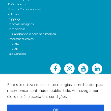
IBIO Informa
Boletim Comunique-se
Releases
Clipping
Banco de imagens
Campanhas
- Campanha o doce não morreu
Processos seletivos
- 2016
- 2015
Fale Conosco
Este site utiliza cookies e tecnologias semelhantes para
recomendar conteúdo e publicidade. Ao navegar por
© 2016 CBH-Doce - Todos os direitos reservados
ele, o usuário aceita tais condições.
Rua Prudente de Morais, 1023 | Centro | Governador
Valadares | Email:
cbhbaciadoriodoce@gmail.com
OK