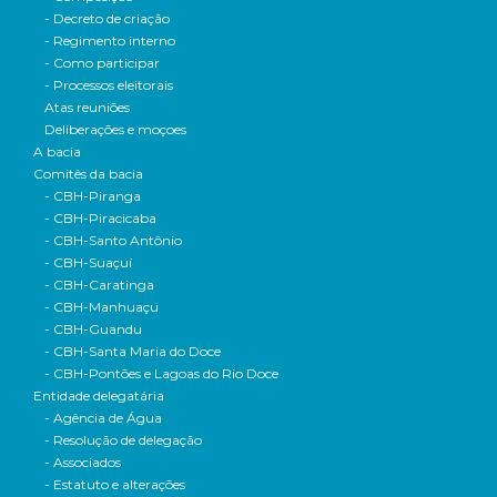
- Decreto de criação
- Regimento interno
- Como participar
- Processos eleitorais
Atas reuniões
Deliberações e moçoes
A bacia
Comitês da bacia
- CBH-Piranga
- CBH-Piracicaba
- CBH-Santo Antônio
- CBH-Suaçuí
- CBH-Caratinga
- CBH-Manhuaçu
- CBH-Guandu
- CBH-Santa Maria do Doce
- CBH-Pontões e Lagoas do Rio Doce
Entidade delegatária
- Agência de Água
- Resolução de delegação
- Associados
- Estatuto e alterações