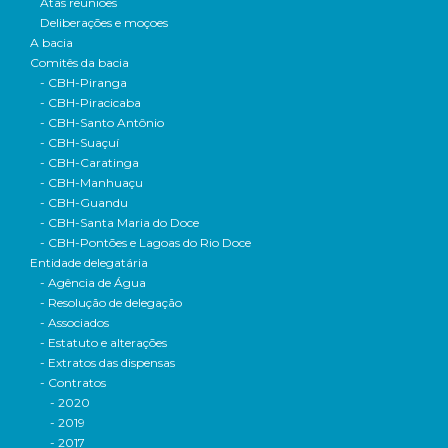
Atas reuniões
Deliberações e moçoes
A bacia
Comitês da bacia
- CBH-Piranga
- CBH-Piracicaba
- CBH-Santo Antônio
- CBH-Suaçuí
- CBH-Caratinga
- CBH-Manhuaçu
- CBH-Guandu
- CBH-Santa Maria do Doce
- CBH-Pontões e Lagoas do Rio Doce
Entidade delegatária
- Agência de Água
- Resolução de delegação
- Associados
- Estatuto e alterações
- Extratos das dispensas
- Contratos
- 2020
- 2019
- 2017