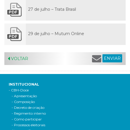
27 de julho – Trata Brasil
29 de julho – Mutum Online
ENVIAR
VOLTAR
INSTITUCIONAL
- CBH-Doce
- Apresentação
- Composição
- Decreto de criação
- Regimento interno
- Como participar
- Processos eleitorais