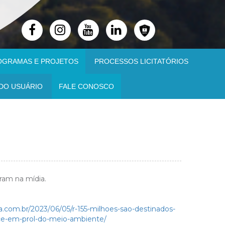
OGRAMAS E PROJETOS
PROCESSOS LICITATÓRIOS
DO USUÁRIO
FALE CONOSCO
ram na mídia.
a.com.br/2023/06/05/r-155-milhoes-sao-destinados-
doce-em-prol-do-meio-ambiente/