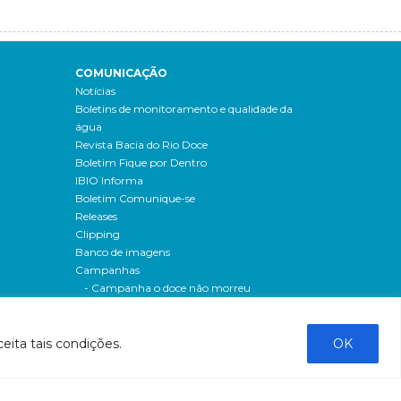
COMUNICAÇÃO
Notícias
Boletins de monitoramento e qualidade da
água
Revista Bacia do Rio Doce
Boletim Fique por Dentro
IBIO Informa
Boletim Comunique-se
Releases
Clipping
Banco de imagens
Campanhas
- Campanha o doce não morreu
Processos seletivos
os
- 2016
dação
- 2015
eita tais condições.
OK
sos
Fale Conosco
al