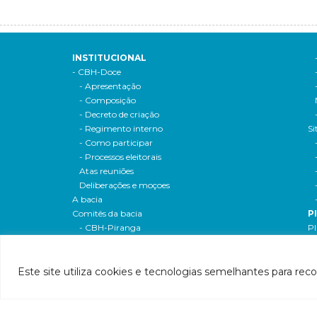
INSTITUCIONAL
- CBH-Doce
- Apresentação
- Composição
- Decreto de criação
- Regimento interno
Si
- Como participar
- Processos eleitorais
Atas reuniões
Deliberações e moçoes
A bacia
Comitês da bacia
P
- CBH-Piranga
Pl
- CBH-Piracicaba
Hi
- CBH-Santo Antônio
Pl
- CBH-Suaçuí
Pl
Este site utiliza cookies e tecnologias semelhantes para rec
- CBH-Caratinga
- CBH-Manhuaçu
- CBH-Guandu
Pr