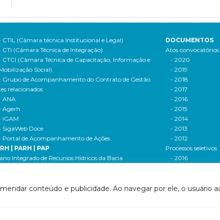
- CTIL (Câmara técnica Institucional e Legal)
DOCUMENTOS
- CTI (Câmara Técnica de Integração)
Atos convocatórios
- CTCI (Câmara Técnica de Capacitação, Informação e
- 2020
Mobilização Social)
- 2019
- Grupo de Acompanhamento do Contrato de Gestão
- 2018
tes relacionados
- 2017
- ANA
- 2016
- Agerh
- 2015
- IGAM
- 2014
- SigaWeb Doce
- 2013
- Portal de Acompanhamento de Ações
- 2012
IRH | PARH | PAP
Processos seletivos
ano Integrado de Recursos Hídricos da Bacia
- 2016
drográfica do Rio Doce (PIRH)
- 2015
ano de Ações de Recursos Hídricos (PARH)
Cadastro de usuári
ano de Aplicação Plurianual (PAP)
Cobrança e arreca
omendar conteúdo e publicidade. Ao navegar por ele, o usuário ac
- Relatório anual de acompanhamento
Legislação de recur
- Deliberações PAP
hídricos
ogramas e Projetos
- Legislação Feder