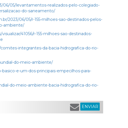
3/06/05/levantamentos-realizados-pelo-colegiado-
ersalizacao-do-saneamento/
m.br/2023/06/05/r-155-milhoes-sao-destinados-pelos-
io-ambiente/
/visualizar/41056/r-155-milhoes-sao-destinados-
ce
/comites-integrantes-da-bacia-hidrografica-do-rio-
-mundial-do-meio-ambiente/
-basico-e-um-dos-principais-empecilhos-para-
ndial-do-meio-ambiente-bacia-hidrografica-do-rio-
ENVIAR