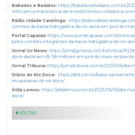
Babados e Badalos:
https://babadosebadalos.com.br/202
reforcam-a-importancia-de-investimentos-voltados-a-univ
Rádio cidade Caratinga:
https://radiocidadecaratinga.co
comites-da-bacia-hidrografica-do-rio-doce-em-prol-do-me
Portal Caparaó:
https://www.portalcaparao.com.br/noticias
pelos-comites-integrantes-da-bacia-hidrografica-do-rio-do
Jornal Gv News:
https://jornalgvnews.com.br/noticia/9029
doce-destinam-r$-155-milhoes-em-prol-do-meio-ambiente
Jornal Tribuna:
https://jornaltribuna.com.br/2023/06/dia
Diário do Rio Doce:
https://drd.com.br/baixo-saneamento
recuperacao-do-rio-doce/
Átila Lemos:
https://atilalemos.com.br/2023/06/05/dia-mu
doce/
VOLTAR