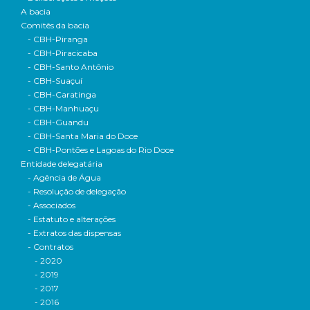
A bacia
Comitês da bacia
- CBH-Piranga
- CBH-Piracicaba
- CBH-Santo Antônio
- CBH-Suaçuí
- CBH-Caratinga
- CBH-Manhuaçu
- CBH-Guandu
- CBH-Santa Maria do Doce
- CBH-Pontões e Lagoas do Rio Doce
Entidade delegatária
- Agência de Água
- Resolução de delegação
- Associados
- Estatuto e alterações
- Extratos das dispensas
- Contratos
- 2020
- 2019
- 2017
- 2016