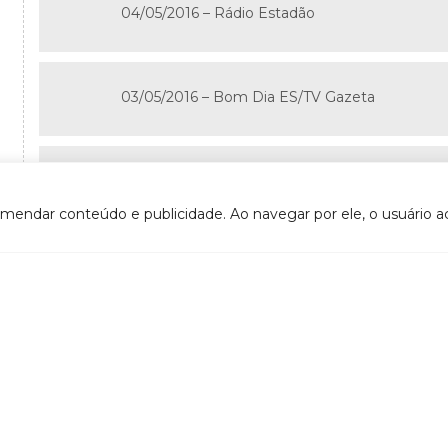
04/05/2016 – Rádio Estadão
03/05/2016 – Bom Dia ES/TV Gazeta
02/05/2016 – G1 Espírito Santo
omendar conteúdo e publicidade. Ao navegar por ele, o usuário ac
02/05/2016 – ES TV/TV Gazeta
VOLTAR
- CTIL (Câmara técnica Institucional e Legal)
DOCUMENTOS