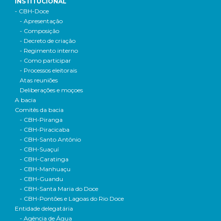
INSTITUCIONAL
- CBH-Doce
- Apresentação
- Composição
- Decreto de criação
- Regimento interno
- Como participar
- Processos eleitorais
Atas reuniões
Deliberações e moçoes
A bacia
Comitês da bacia
- CBH-Piranga
- CBH-Piracicaba
- CBH-Santo Antônio
- CBH-Suaçuí
- CBH-Caratinga
- CBH-Manhuaçu
- CBH-Guandu
- CBH-Santa Maria do Doce
- CBH-Pontões e Lagoas do Rio Doce
Entidade delegatária
- Agência de Água