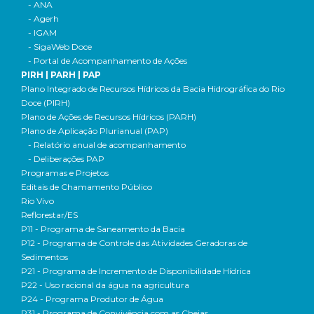
- ANA
- Agerh
- IGAM
- SigaWeb Doce
- Portal de Acompanhamento de Ações
PIRH | PARH | PAP
Plano Integrado de Recursos Hídricos da Bacia Hidrográfica do Rio
Doce (PIRH)
Plano de Ações de Recursos Hídricos (PARH)
Plano de Aplicação Plurianual (PAP)
- Relatório anual de acompanhamento
- Deliberações PAP
Programas e Projetos
Editais de Chamamento Público
Rio Vivo
Reflorestar/ES
P11 - Programa de Saneamento da Bacia
P12 - Programa de Controle das Atividades Geradoras de
Sedimentos
P21 - Programa de Incremento de Disponibilidade Hídrica
P22 - Uso racional da água na agricultura
P24 - Programa Produtor de Água
P31 - Programa de Convivência com as Cheias