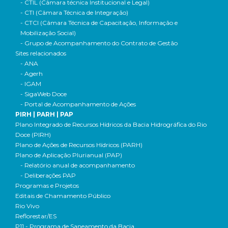
- CTIL (Câmara técnica Institucional e Legal)
- CTI (Câmara Técnica de Integração)
- CTCI (Câmara Técnica de Capacitação, Informação e
Mobilização Social)
- Grupo de Acompanhamento do Contrato de Gestão
Sites relacionados
- ANA
- Agerh
- IGAM
- SigaWeb Doce
- Portal de Acompanhamento de Ações
PIRH | PARH | PAP
Plano Integrado de Recursos Hídricos da Bacia Hidrográfica do Rio
Doce (PIRH)
Plano de Ações de Recursos Hídricos (PARH)
Plano de Aplicação Plurianual (PAP)
- Relatório anual de acompanhamento
- Deliberações PAP
Programas e Projetos
Editais de Chamamento Público
Rio Vivo
Reflorestar/ES
P11 - Programa de Saneamento da Bacia