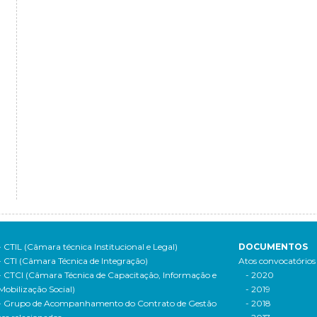
- CTIL (Câmara técnica Institucional e Legal)
DOCUMENTOS
- CTI (Câmara Técnica de Integração)
Atos convocatórios
- CTCI (Câmara Técnica de Capacitação, Informação e
- 2020
Mobilização Social)
- 2019
- Grupo de Acompanhamento do Contrato de Gestão
- 2018