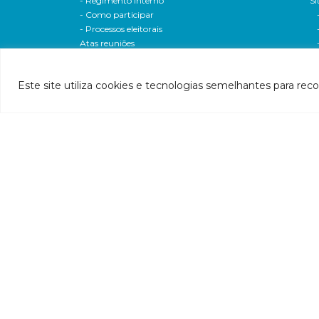
- Regimento interno
Si
- Como participar
- Processos eleitorais
Atas reuniões
Deliberações e moçoes
A bacia
Este site utiliza cookies e tecnologias semelhantes para rec
Comitês da bacia
P
- CBH-Piranga
Pl
- CBH-Piracicaba
Hi
- CBH-Santo Antônio
Pl
- CBH-Suaçuí
Pl
- CBH-Caratinga
- CBH-Manhuaçu
- CBH-Guandu
Pr
- CBH-Santa Maria do Doce
E
- CBH-Pontões e Lagoas do Rio Doce
Ri
Entidade delegatária
Re
- Agência de Água
P1
- Resolução de delegação
P1
- Associados
d
- Estatuto e alterações
P2
- Extratos das dispensas
Hí
- Contratos
P2