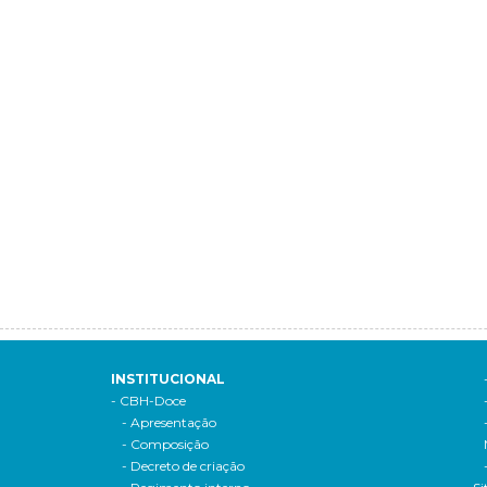
INSTITUCIONAL
- CBH-Doce
- Apresentação
- Composição
- Decreto de criação