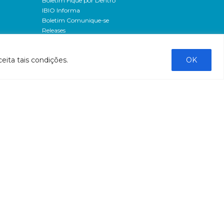
Boletim Fique por Dentro
IBIO Informa
Boletim Comunique-se
Releases
Clipping
Banco de imagens
eita tais condições.
OK
Campanhas
- Campanha o doce não morreu
Processos seletivos
os
- 2016
dação
- 2015
sos
Fale Conosco
al
tado de
stado do
stão
tão
liação
ntas