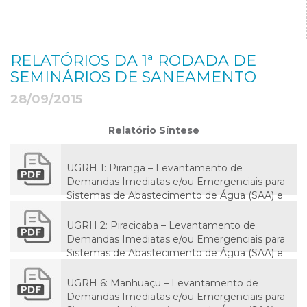
RELATÓRIOS DA 1ª RODADA DE
SEMINÁRIOS DE SANEAMENTO
28/09/2015
Relatório Síntese
UGRH 1: Piranga – Levantamento de
Demandas Imediatas e/ou Emergenciais para
Sistemas de Abastecimento de Água (SAA) e
Sistemas de Esgotamento Sanitário (SES) na
Bacia do Rio Doce
UGRH 2: Piracicaba – Levantamento de
Demandas Imediatas e/ou Emergenciais para
Sistemas de Abastecimento de Água (SAA) e
Sistemas de Esgotamento Sanitário (SES) na
Bacia do Rio Doce
UGRH 6: Manhuaçu – Levantamento de
Demandas Imediatas e/ou Emergenciais para