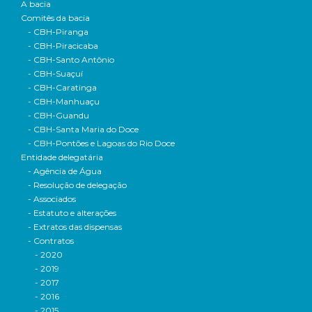
A bacia
Comitês da bacia
- CBH-Piranga
- CBH-Piracicaba
- CBH-Santo Antônio
- CBH-Suaçuí
- CBH-Caratinga
- CBH-Manhuaçu
- CBH-Guandu
- CBH-Santa Maria do Doce
- CBH-Pontões e Lagoas do Rio Doce
Entidade delegatária
- Agência de Água
- Resolução de delegação
- Associados
- Estatuto e alterações
- Extratos das dispensas
- Contratos
- 2020
- 2019
- 2017
- 2016
- 2015