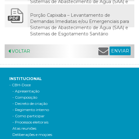
Sistemas de Abastecimento de Água (SAA) e
Sistemas de Esgotamento Sanitário (SES) na
Bacia do Rio Doce
Porção Capixaba – Levantamento de
Demandas Imediatas e/ou Emergenciais para
Sistemas de Abastecimento de Água (SAA) e
Sistemas de Esgotamento Sanitário
ENVIAR
VOLTAR
INSTITUCIONAL
- CBH-Doce
- Apresentação
- Composição
- Decreto de criação
- Regimento interno
- Como participar
- Processos eleitorais
Atas reuniões
Deliberações e moçoes