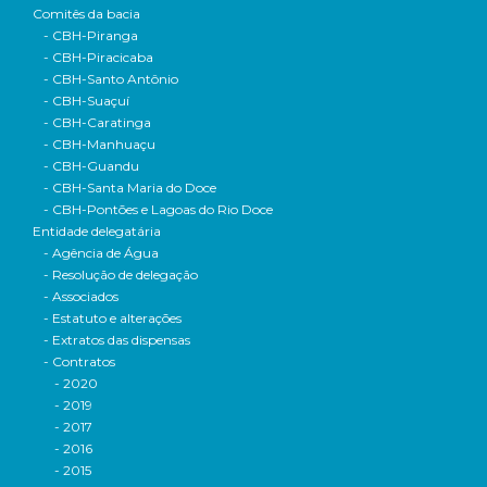
Comitês da bacia
- CBH-Piranga
- CBH-Piracicaba
- CBH-Santo Antônio
- CBH-Suaçuí
- CBH-Caratinga
- CBH-Manhuaçu
- CBH-Guandu
- CBH-Santa Maria do Doce
- CBH-Pontões e Lagoas do Rio Doce
Entidade delegatária
- Agência de Água
- Resolução de delegação
- Associados
- Estatuto e alterações
- Extratos das dispensas
- Contratos
- 2020
- 2019
- 2017
- 2016
- 2015