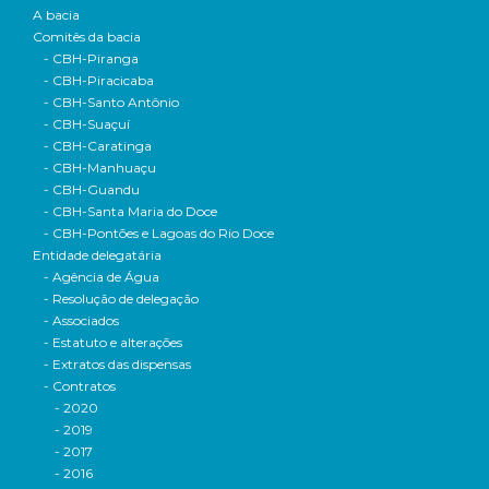
A bacia
Comitês da bacia
- CBH-Piranga
- CBH-Piracicaba
- CBH-Santo Antônio
- CBH-Suaçuí
- CBH-Caratinga
- CBH-Manhuaçu
- CBH-Guandu
- CBH-Santa Maria do Doce
- CBH-Pontões e Lagoas do Rio Doce
Entidade delegatária
- Agência de Água
- Resolução de delegação
- Associados
- Estatuto e alterações
- Extratos das dispensas
- Contratos
- 2020
- 2019
- 2017
- 2016